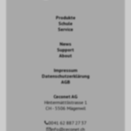
Produkte
Schule
Service
News
Support
About
Impressum
Datenschutzerklärung
AGB
Ceconet AG
Hintermättlistrasse 1
CH - 5506 Mägenwil
0041 62 887 27 37
info@ceconet.ch