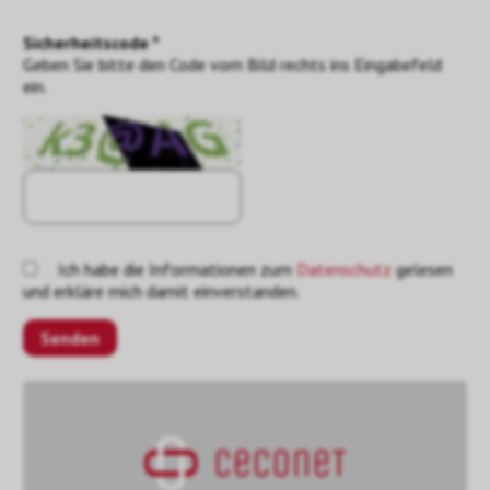
Sicherheitscode *
Geben Sie bitte den Code vom Bild rechts ins Eingabefeld
ein.
Ich habe die Informationen zum
Datenschutz
gelesen
und erkläre mich damit einverstanden.