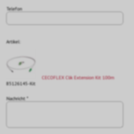
Telefon
Artikel:
CECOFLEX Clik Extension Kit 100m
85126145-Kit
Nachricht *