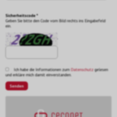
Sicherheitscode *
Geben Sie bitte den Code vom Bild rechts ins Eingabefeld
ein.
Ich habe die Informationen zum
Datenschutz
gelesen
und erkläre mich damit einverstanden.