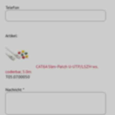
Telefon
Artikel:
CAT6A Slim-Patch U-UTP/LSZH ws,
codierbar, 5.0m
T05.07.00050
Nachricht *