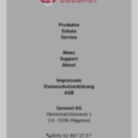
Produkte
Schule
Service
News
Support
About
Impressum
Datenschutzerklärung
AGB
Ceconet AG
Hintermättlistrasse 1
CH - 5506 Mägenwil
0041 62 887 27 37