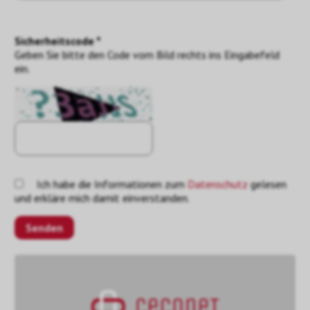
Sicherheitscode *
Geben Sie bitte den Code vom Bild rechts ins Eingabefeld
ein.
Ich habe die Informationen zum
Datenschutz
gelesen
und erkläre mich damit einverstanden.