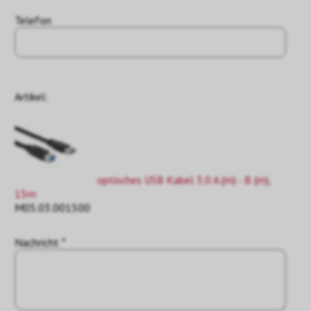
Telefon
Artikel:
optisches USB Kabel 3.0 A (m) - B (m),
15m
M05.03.001500
Nachricht *