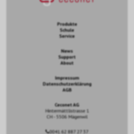
Produkte
Schule
Service
News
Support
About
Impressum
Datenschutzerklärung
AGB
Ceconet AG
Hintermättlistrasse 1
CH - 5506 Mägenwil
0041 62 887 27 37