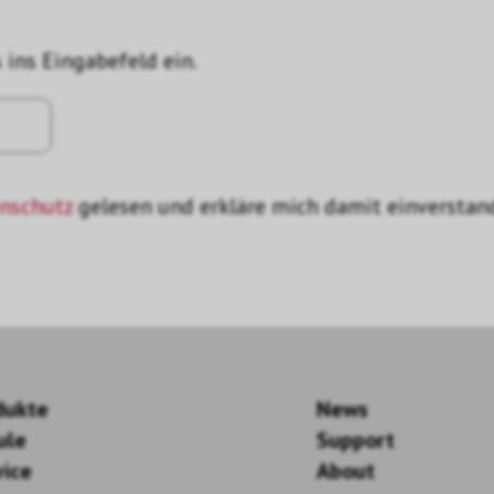
 ins Eingabefeld ein.
nschutz
gelesen und erkläre mich damit einverstan
dukte
News
ule
Support
vice
About