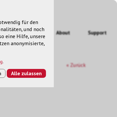
notwendig für den
nalitäten, und noch
ngen
News
About
Support
so eine Hilfe, unsere
utzen anonymisierte,
ng
.
« Zurück
n
Alle zulassen