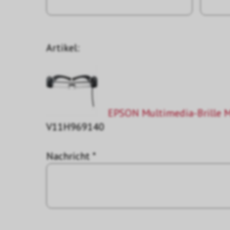
Artikel:
EPSON Multimedia-Brille 
V11H969140
Nachricht *