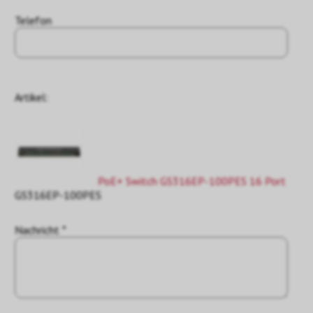
Telefon
Artikel:
PoE+ Switch GS316EP-100PES 16 Port
GS316EP-100PES
Nachricht *