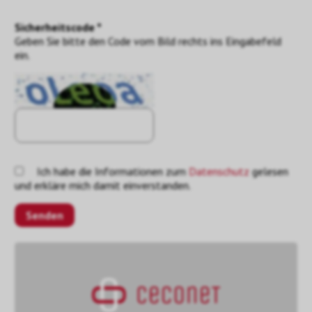
Sicherheitscode *
Geben Sie bitte den Code vom Bild rechts ins Eingabefeld
ein.
Ich habe die Informationen zum
Datenschutz
gelesen
und erkläre mich damit einverstanden.