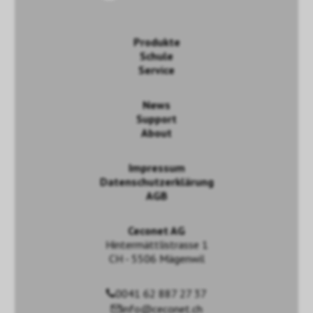
Produkte
Schule
Service
News
Support
About
Impressum
Datenschutzerklärung
AGB
Ceconet AG
Hintermättlistrasse 1
CH - 5506 Mägenwil
0041 62 887 27 37
info@ceconet.ch