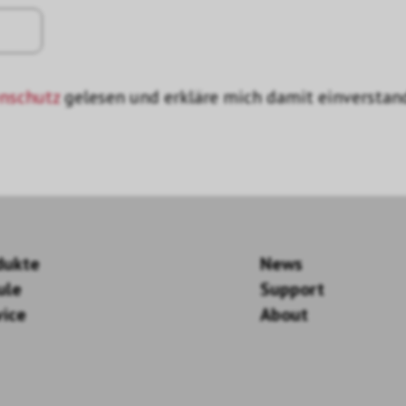
nschutz
gelesen und erkläre mich damit einverstan
dukte
News
ule
Support
vice
About