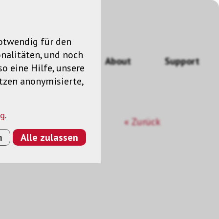
notwendig für den
nalitäten, und noch
ngen
News
About
Support
so eine Hilfe, unsere
utzen anonymisierte,
ng
.
« Zurück
n
Alle zulassen