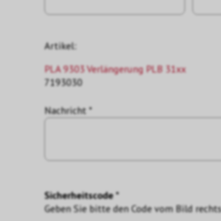
Artikel:
PLA 9303 Verlängerung PLB 31xx
7193030
Nachricht *
Sicherheitscode *
Geben Sie bitte den Code vom Bild rechts