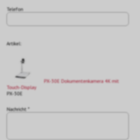
Telefon
Artikel:
PX-30E Dokumentenkamera 4K mit
Touch-Display
PX-30E
Nachricht *