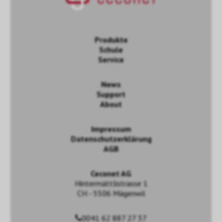
Produkte
Schule
Service
News
Support
About
Impressum
Datenschutzerklärung
AGB
Ceconet AG
Hintermättlistrasse 1
CH - 5506 Mägenwil
0041 62 887 27 37