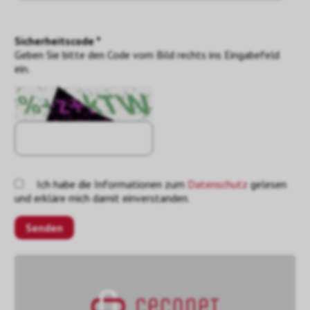
Sicherheitscode *
Geben Sie bitte den Code vom Bild rechts ins Eingabefeld
ein.
Ich habe die Informationen zum
Datenschutz
gelesen
und erkläre mich damit einverstanden.