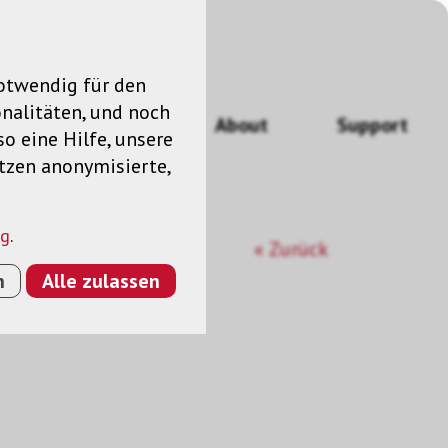
notwendig für den
nalitäten, und noch
ngen
News
About
Support
so eine Hilfe, unsere
utzen anonymisierte,
ng
.
« Zurück
n
Alle zulassen