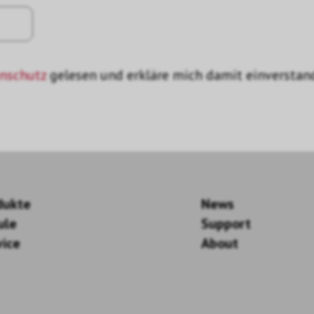
nschutz
gelesen und erkläre mich damit einverstan
dukte
News
ule
Support
vice
About