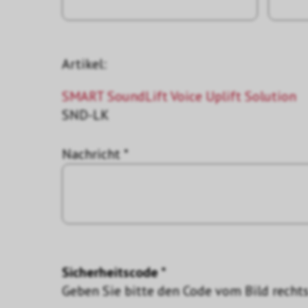
Artikel:
SMART SoundLift Voice Uplift Solution
SND-LK
Nachricht *
Sicherheitscode *
Geben Sie bitte den Code vom Bild rechts