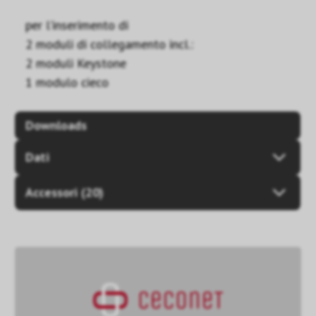
per l’inserimento di
2 moduli di collegamento incl.:
2 moduli Keystone
1 modulo cieco
Downloads
Dati
Accessori (20)