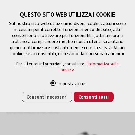
QUESTO SITO WEB UTILIZZA I COOKIE
Sul nostro sito web utilizziamo diversi cookie: alcuni sono
necessari per il corretto funzionamento del sito, altri
consentono di utilizzare più funzionalità, altri ancora ci
aiutano a comprendere meglio i nostri utenti. Ci aiutano
quindi a ottimizzare costantemente i nostri servizi. Alcuni
cookie, se acconsentiti, utilizzano dati personali anonimi.
Per ulteriori informazioni, consultare
l'informativa sulla
privacy
.
Scatola di giunzione
Impostazione
Consenti necessari
Consenti tutti
HOME
›
E-SHOP
›
GESTIONE DEL SEGNALE
›
SCATOLA DI
GIUNZIONE
›
SCATOLA AV A 2 PULSANTI
EDIZIO/KALLYSTO, NERO