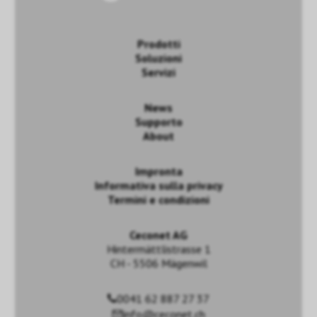
Prodotti
Soluzioni
Servizi
News
Supporto
About
Impronta
Informativa sulla privacy
Termini e condizioni
Ceconet AG
Hintermättlistrasse 1
CH - 5506 Mägenwil
0041 62 887 27 37
info@ceconet.ch