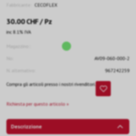
Fabbricante:
CECOFLEX
30.00
CHF
/ Pz
inc 8.1% IVA
Magazzino::
No:
AV09-060-000-2
N. alternativo:
967242259
Compra gli articoli presso i nostri rivenditori.
Richiesta per questo articolo »
Descrizzione