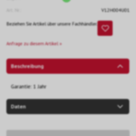
Art. Nr.:
V12H004U01
Beziehen Sie Artikel über unsere Fachhändler.
Anfrage zu diesem Artikel »
Beschreibung
Garantie: 1 Jahr
Daten