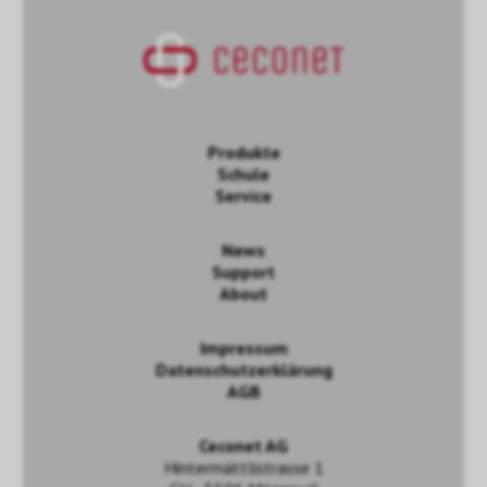
Produkte
Schule
Service
News
Support
About
Impressum
Datenschutzerklärung
AGB
Ceconet AG
Hintermättlistrasse 1