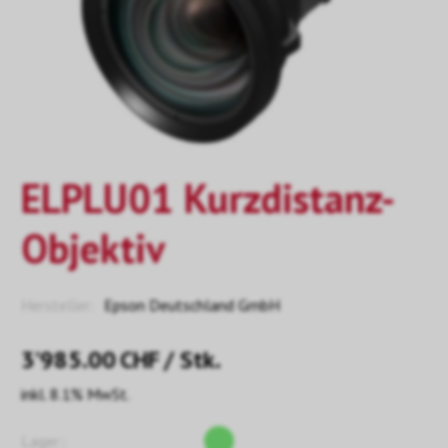
ELPLU01 Kurzdistanz-
Objektiv
Hersteller:
Epson Deutschland GmbH
3’985.00
CHF
/ Stk.
inkl. 8.1% MwSt.
Lager::