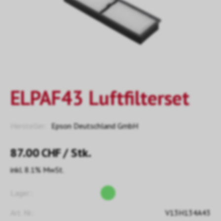
ELPAF43 Luftfilterset
Hersteller:
Epson Deutschland GmbH
87.00
CHF
/ Stk.
inkl. 8.1% MwSt.
Lager::
Art. Nr.:
V13H134A43