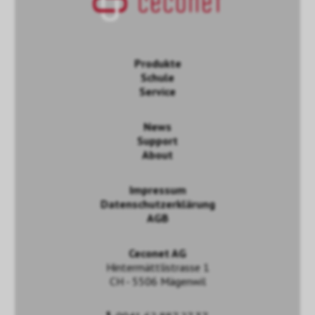
Produkte
Schule
Service
News
Support
About
Impressum
Datenschutzerklärung
AGB
Ceconet AG
Hintermättlistrasse 1
CH - 5506 Mägenwil