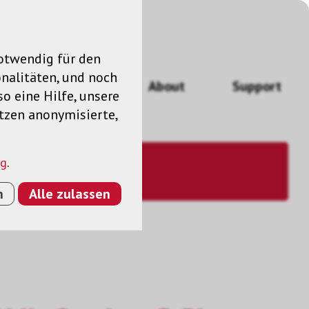
notwendig für den
nalitäten, und noch
ngen
News
About
Support
so eine Hilfe, unsere
utzen anonymisierte,
ng
.
n
Alle zulassen