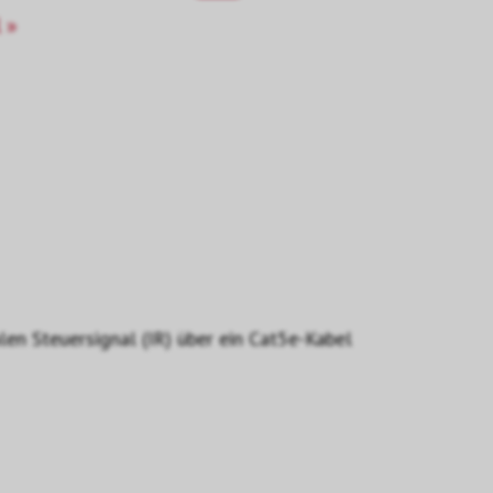
 »
en Steuersignal (IR) über ein Cat5e-Kabel