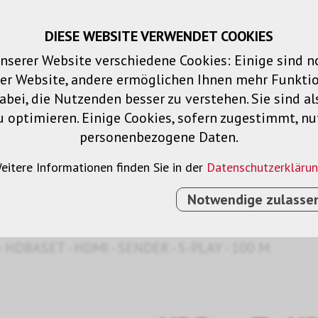
DIESE WEBSITE VERWENDET COOKIES
Warenkorb
Merklisten
Login
DE
nserer Website verschiedene Cookies: Einige sind 
der Website, andere ermöglichen Ihnen mehr Funktio
Produkte
Lösungen
Dienstleistu
bei, die Nutzenden besser zu verstehen. Sie sind al
u optimieren. Einige Cookies, sofern zugestimmt, n
personenbezogene Daten.
ent
eitere Informationen finden Sie in der
Datenschutzerkläru
Notwendige zulasse
›
HDBASET - HDMI - SENDER - 5-PLAY - 100 M