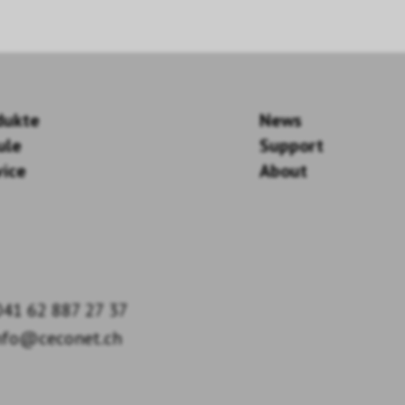
dukte
News
ule
Support
vice
About
41 62 887 27 37
nfo@ceconet.ch