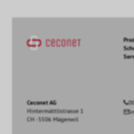
Pro
Sch
Ser
Ceconet AG
00
Hintermättlistrasse 1
i
CH - 5506 Mägenwil