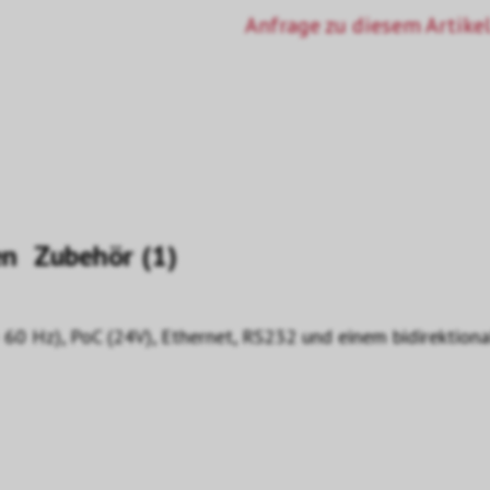
Anfrage zu diesem Artikel
en
Zubehör (1)
 Hz), PoC (24V), Ethernet, RS232 und einem bidirektional