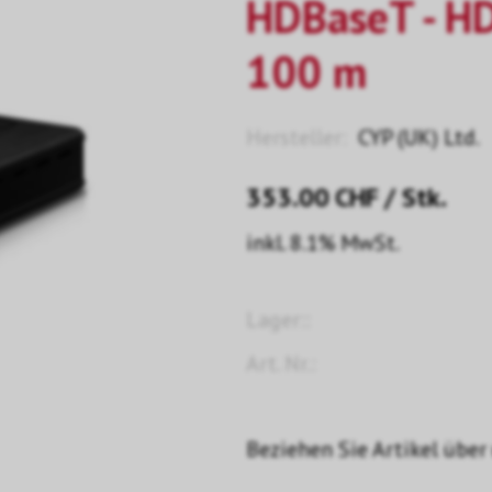
HDBaseT - HDM
100 m
Hersteller:
CYP (UK) Ltd.
353.00
CHF
/ Stk.
inkl. 8.1% MwSt.
Lager::
Art. Nr.:
Beziehen Sie Artikel über