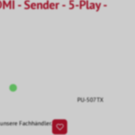
I - Sender - 5-Play -
PU-507TX
 unsere Fachhändler.