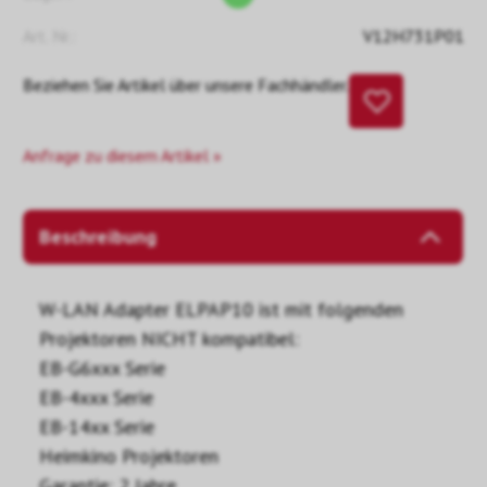
Art. Nr.:
V12H731P01
Beziehen Sie Artikel über unsere Fachhändler.
Anfrage zu diesem Artikel »
Beschreibung
W-LAN Adapter ELPAP10 ist mit folgenden
Projektoren NICHT kompatibel:
EB-G6xxx Serie
EB-4xxx Serie
EB-14xx Serie
Heimkino Projektoren
Garantie: 2 Jahre