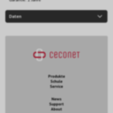
Daten
Produkte
Schule
Service
News
Support
About