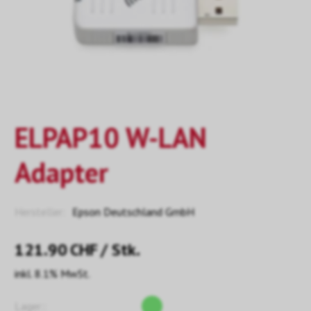
ELPAP10 W-LAN
Adapter
Hersteller:
Epson Deutschland GmbH
121.90
CHF
/ Stk.
inkl. 8.1% MwSt.
Lager::