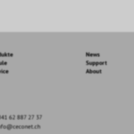
dukte
News
ule
Support
vice
About
41 62 887 27 37
nfo@ceconet.ch