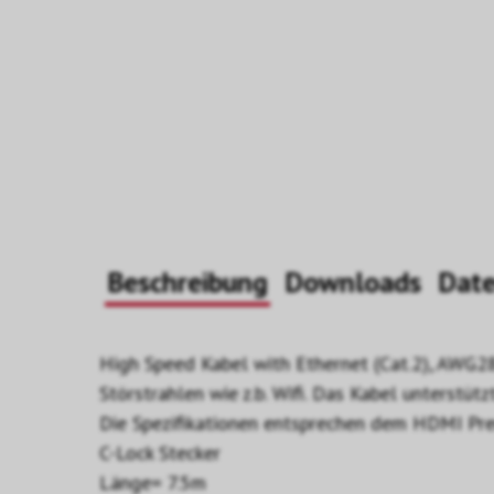
Beschreibung
Downloads
Dat
High Speed Kabel with Ethernet (Cat.2), AWG28,
Störstrahlen wie z.b. Wifi. Das Kabel unterstü
Die Spezifikationen entsprechen dem HDMI Pr
C-Lock Stecker
Länge= 7.5m