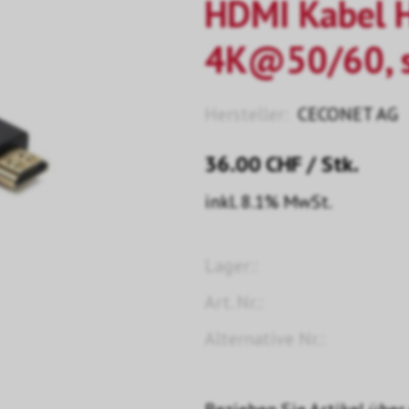
HDMI Kabel 
4K@50/60, s
Hersteller:
CECONET AG
36.00
CHF
/ Stk.
inkl. 8.1% MwSt.
Lager::
Art. Nr.:
Alternative Nr.: