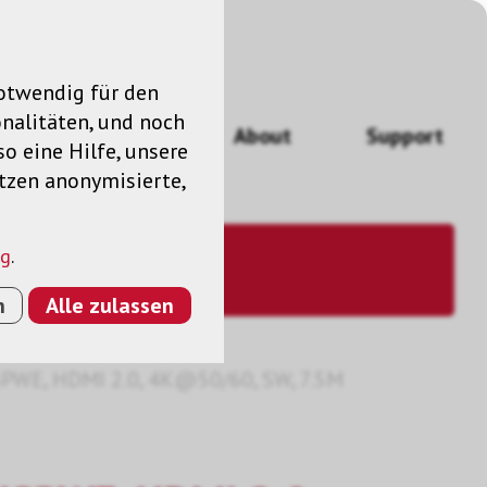
notwendig für den
nalitäten, und noch
ngen
News
About
Support
so eine Hilfe, unsere
utzen anonymisierte,
ng
.
n
Alle zulassen
WE, HDMI 2.0, 4K@50/60, SW, 7.5M