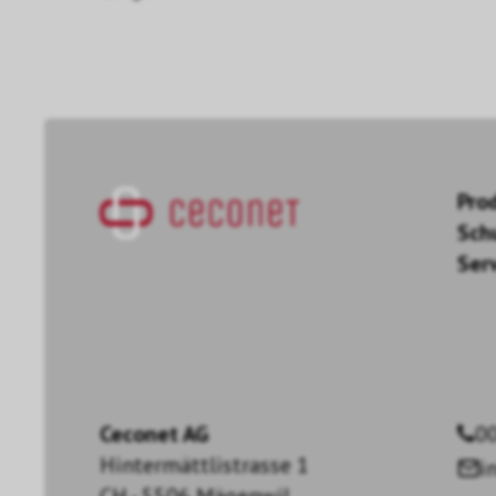
Pro
Sch
Ser
Ceconet AG
00
Hintermättlistrasse 1
i