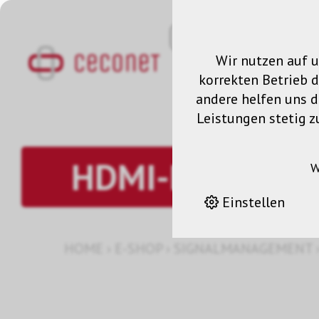
Wir nutzen auf u
korrekten Betrieb 
andere helfen uns da
Leistungen stetig z
HDMI-HDMI
W
Einstellen
HOME
›
E-SHOP
›
SIGNALMANAGEMENT