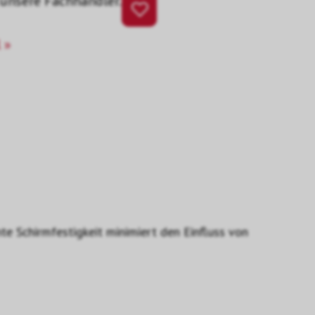
 unsere Fachhändler.
 »
te Schirmfestigkeit minimiert den Einfluss von