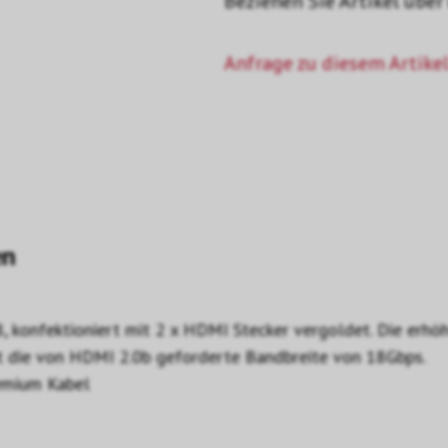
Beziehen Sie Artikel über
Anfrage zu diesem Artikel
en
 konfektioniert mit 2 x HDMI Stecker vergoldet. Die erhöh
tzt die von HDMI 2.0b geforderte Bandbreite von 18Gbps.
emium Kabel