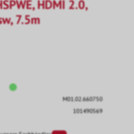
HSPWE, HDMI 2.0,
w, 7.5m
M01.02.660750
101490569