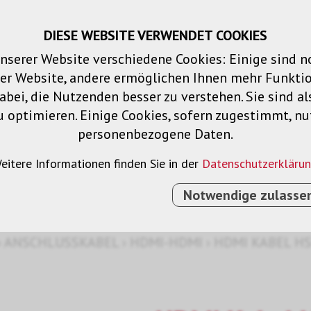
DIESE WEBSITE VERWENDET COOKIES
Warenkorb
Merklisten
Login
DE
nserer Website verschiedene Cookies: Einige sind 
der Website, andere ermöglichen Ihnen mehr Funktio
Produkte
Lösungen
Dienstleistu
bei, die Nutzenden besser zu verstehen. Sie sind al
u optimieren. Einige Cookies, sofern zugestimmt, n
personenbezogene Daten.
eitere Informationen finden Sie in der
Datenschutzerkläru
Notwendige zulasse
›
ANSCHLUSSKABEL
›
HDMI-HDMI
›
HDMI KABEL HSP