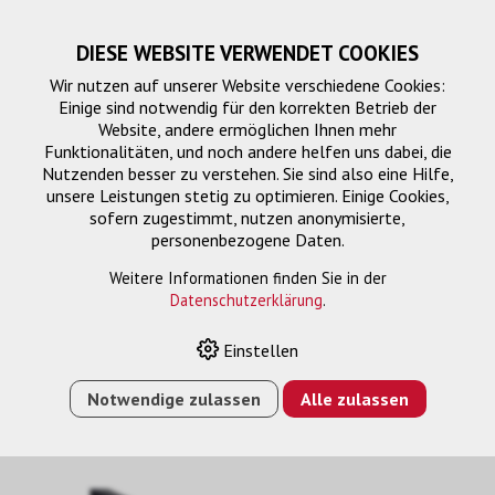
DIESE WEBSITE VERWENDET COOKIES
Wir nutzen auf unserer Website verschiedene Cookies:
Einige sind notwendig für den korrekten Betrieb der
Website, andere ermöglichen Ihnen mehr
Funktionalitäten, und noch andere helfen uns dabei, die
Nutzenden besser zu verstehen. Sie sind also eine Hilfe,
unsere Leistungen stetig zu optimieren. Einige Cookies,
sofern zugestimmt, nutzen anonymisierte,
personenbezogene Daten.
HDMI-HDMI
Weitere Informationen finden Sie in der
Datenschutzerklärung
.
Einstellen
HOME
›
E-SHOP
›
SIGNALMANAGEMENT
›
ANSCHLUSSKABEL
›
HDMI-HDMI
›
HDMI KABEL HSPWE,
Notwendige zulassen
Alle zulassen
HDMI 2.0, 4K@50/60, SW, 10.0M