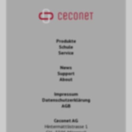
Produkte
Schule
Service
News
Support
About
Impressum
Datenschutzerklärung
AGB
Ceconet AG
Hintermättlistrasse 1