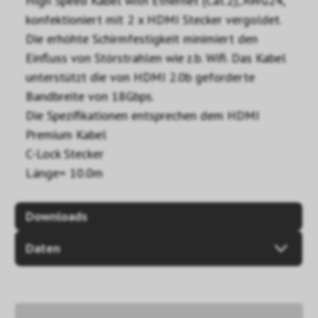
High Speed Kabel with Ethernet (Cat.2), AWG24,
konfektioniert mit 2 x HDMI Stecker vergoldet.
Die erhöhte Schirmfestigkeit minimiert den
Einfluss von Störstrahlen wie z.b. Wifi. Das Kabel
unterstützt die von HDMI 2.0b geforderte
Bandbreite von 18Gbps.
Die Spezifikationen entsprechen dem HDMI
Premium Kabel
C-Lock Stecker
Länge= 10.0m
Downloads
Daten