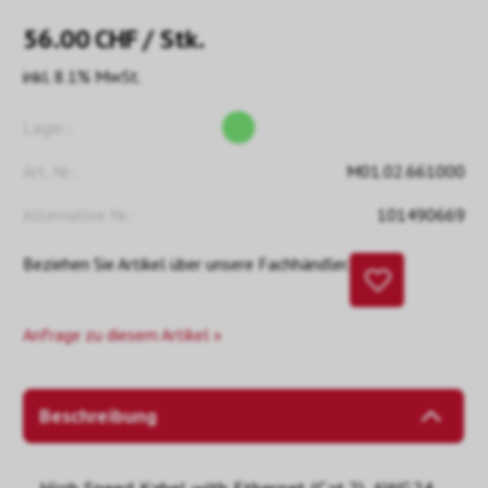
56.00
CHF
/ Stk.
inkl. 8.1% MwSt.
Lager::
Art. Nr.:
M01.02.661000
Alternative Nr.:
101490669
Beziehen Sie Artikel über unsere Fachhändler.
Anfrage zu diesem Artikel »
Beschreibung