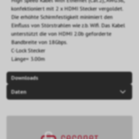
High Speed Kabel with Ethernet (Cat.2), AWG36,
konfektioniert mit 2 x HDMI Stecker vergoldet.
Die erhöhte Schirmfestigkeit minimiert den
Einfluss von Störstrahlen wie z.b. Wifi. Das Kabel
unterstützt die von HDMI 2.0b geforderte
Bandbreite von 18Gbps.
C-Lock Stecker
Länge= 3.00m
Downloads
Daten