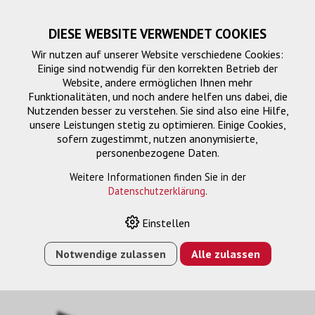
DIESE WEBSITE VERWENDET COOKIES
Wir nutzen auf unserer Website verschiedene Cookies:
Einige sind notwendig für den korrekten Betrieb der
Website, andere ermöglichen Ihnen mehr
Funktionalitäten, und noch andere helfen uns dabei, die
Nutzenden besser zu verstehen. Sie sind also eine Hilfe,
unsere Leistungen stetig zu optimieren. Einige Cookies,
sofern zugestimmt, nutzen anonymisierte,
personenbezogene Daten.
HDMI-HDMI
Weitere Informationen finden Sie in der
Datenschutzerklärung
.
Einstellen
HOME
›
E-SHOP
›
SIGNALMANAGEMENT
›
ANSCHLUSSKABEL
›
HDMI-HDMI
›
USLIM HDMI KABEL
Notwendige zulassen
Alle zulassen
HSPWE, HDMI 2.0, 1080P, SW, 3M