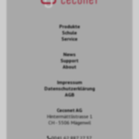
Produkte
Schule
Service
News
Support
About
Impressum
Datenschutzerklärung
AGB
Ceconet AG
Hintermättlistrasse 1
CH - 5506 Mägenwil
0041 62 887 27 37