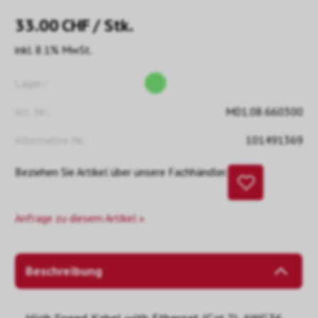
33.00
CHF
/ Stk.
inkl. 8.1% MwSt.
Lager::
Art. Nr.:
M01.08.660300
Alternative Nr.:
101491369
Beziehen Sie Artikel über unsere Fachhändler.
Anfrage zu diesem Artikel »
Beschreibung