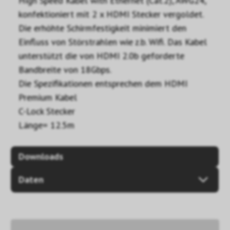
High Speed Kabel with Ethernet (Cat.2), AWG24,
konfektioniert mit 2 x HDMI Stecker vergoldet.
Die erhöhte Schirmfestigkeit minimiert den
Einfluss von Störstrahlen wie z.b. Wifi. Das Kabel
unterstützt die von HDMI 2.0b geforderte
Bandbreite von 18Gbps.
Die Spezifikationen entsprechen dem HDMI
Premium Kabel
C-Lock Stecker
Länge= 12.5m
Downloads
Daten