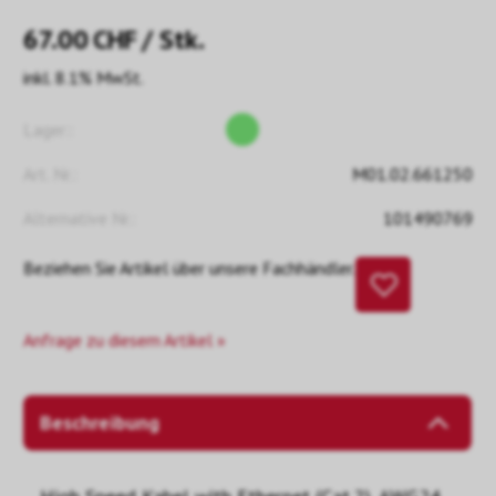
67.00
CHF
/ Stk.
inkl. 8.1% MwSt.
Lager::
Art. Nr.:
M01.02.661250
Alternative Nr.:
101490769
Beziehen Sie Artikel über unsere Fachhändler.
Anfrage zu diesem Artikel »
Beschreibung