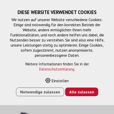
DIESE WEBSITE VERWENDET COOKIES
Wir nutzen auf unserer Website verschiedene Cookies:
Einige sind notwendig für den korrekten Betrieb der
Website, andere ermöglichen Ihnen mehr
Funktionalitäten, und noch andere helfen uns dabei, die
Nutzenden besser zu verstehen. Sie sind also eine Hilfe,
unsere Leistungen stetig zu optimieren. Einige Cookies,
sofern zugestimmt, nutzen anonymisierte,
personenbezogene Daten.
HDMI-HDMI
Weitere Informationen finden Sie in der
Datenschutzerklärung
.
Einstellen
HOME
›
E-SHOP
›
SIGNALMANAGEMENT
›
ANSCHLUSSKABEL
›
HDMI-HDMI
›
HDMI KABEL HSPWE,
Notwendige zulassen
Alle zulassen
HDMI 2.0, 1080P, SW, 12.5M