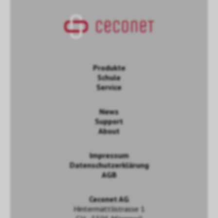
Produkte
Schule
Service
News
Support
About
Impressum
Datenschutzerklärung
AGB
Ceconet AG
Hintermättlistrasse 1