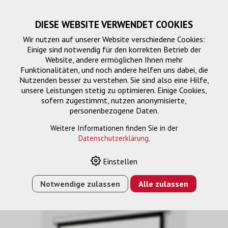
DIESE WEBSITE VERWENDET COOKIES
Wir nutzen auf unserer Website verschiedene Cookies:
Einige sind notwendig für den korrekten Betrieb der
Website, andere ermöglichen Ihnen mehr
Funktionalitäten, und noch andere helfen uns dabei, die
Nutzenden besser zu verstehen. Sie sind also eine Hilfe,
unsere Leistungen stetig zu optimieren. Einige Cookies,
sofern zugestimmt, nutzen anonymisierte,
personenbezogene Daten.
Projektionsflächen
Weitere Informationen finden Sie in der
Datenschutzerklärung
.
Einstellen
HOME
›
E-SHOP
›
PROJEKTION
›
PROJEKTIONSFLÄCHEN
›
SLIM 190 X 119
Notwendige zulassen
Alle zulassen