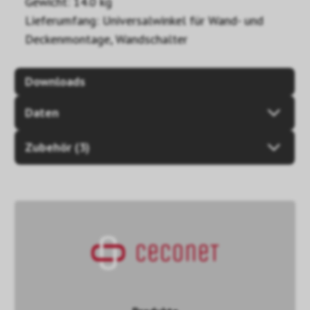
Gewicht: 14.0 kg
Lieferumfang: Universalwinkel für Wand- und
Deckenmontage, Wandschalter
Downloads
Daten
Zubehör (3)