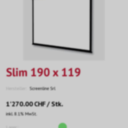
Slim 190 x 119
Hersteller:
Screenline Srl
1’270.00
CHF
/ Stk.
inkl. 8.1% MwSt.
Lager::