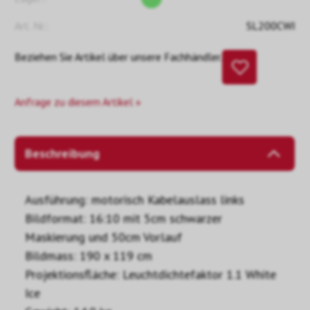
Art. Nr.:
SL200CWI
Beziehen Sie Artikel über unsere Fachhändler.
Anfrage zu diesem Artikel »
Beschreibung
Ausführung: motorisch Kabelauslass links
Bildformat: 16:10 mit 5cm schwarzer
Maskierung und 50cm Vorlauf
Bildmass: 190 x 119 cm
Projektionsfläche: Leuchtdichtefaktor 1.1 White
Ice