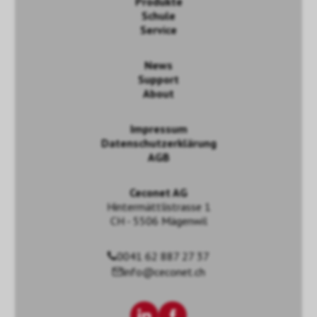
Produkte
Schule
Service
News
Support
About
Impressum
Datenschutzerklärung
AGB
Ceconet AG
Hintermättlistrasse 1
CH - 5506 Mägenwil
0041 62 887 27 37
info@ceconet.ch