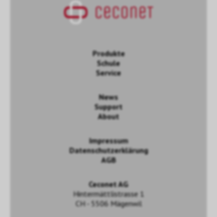
Produkte
Schule
Service
News
Support
About
Impressum
Datenschutzerklärung
AGB
Ceconet AG
Hintermättlistrasse 1
CH - 5506 Mägenwil