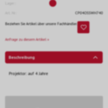
Lager::
Art. Nr.:
CP04OSSWH740
Beziehen Sie Artikel über unsere Fachhändler.
Anfrage zu diesem Artikel »
Beschreibung
Projektor: auf 4 Jahre