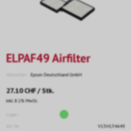
ELPAF49 Airfilter
Hersteller:
Epson Deutschland GmbH
27.10
CHF
/ Stk.
inkl. 8.1% MwSt.
Lager::
Art. Nr.:
V13H134A49