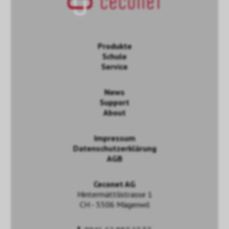
Produkte
Schule
Service
News
Support
About
Impressum
Datenschutzerklärung
AGB
Ceconet AG
Hintermättlistrasse 1
CH - 5506 Mägenwil