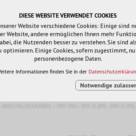
DIESE WEBSITE VERWENDET COOKIES
Warenkorb
Merklisten
Login
DE
nserer Website verschiedene Cookies: Einige sind 
der Website, andere ermöglichen Ihnen mehr Funktio
Produkte
Lösungen
Dienstleistu
bei, die Nutzenden besser zu verstehen. Sie sind al
u optimieren. Einige Cookies, sofern zugestimmt, n
personenbezogene Daten.
eitere Informationen finden Sie in der
Datenschutzerkläru
Notwendige zulasse
›
ANSCHLUSSKABEL
›
DVI-DVI
›
DVI-D (M) - DVI-D (M)