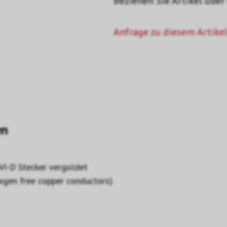
Beziehen Sie Artikel über
Anfrage zu diesem Artikel
en
VI-D Stecker vergoldet
oxgen free copper conductors)