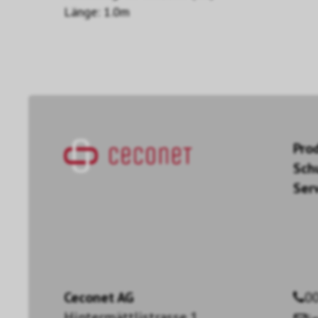
Länge: 1.0m
Pro
Sch
Ser
Ceconet AG
00
Hintermättlistrasse 1