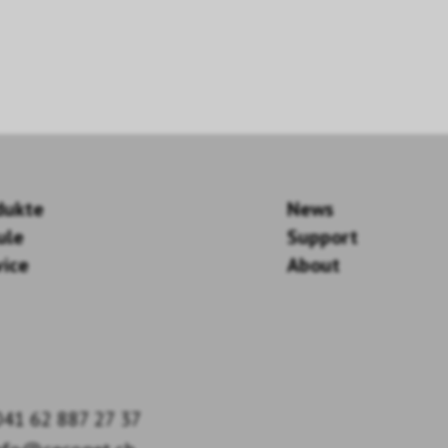
dukte
News
ule
Support
vice
About
41 62 887 27 37