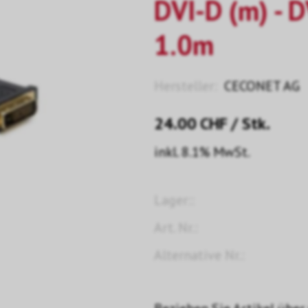
DVI-D (m) - D
1.0m
Hersteller:
CECONET AG
24.00
CHF
/ Stk.
inkl. 8.1% MwSt.
Lager::
Art. Nr.:
Alternative Nr.: