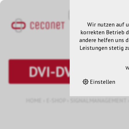
Wir nutzen auf u
korrekten Betrieb 
andere helfen uns da
Leistungen stetig z
DVI-DVI
W
Einstellen
HOME
›
E-SHOP
›
SIGNALMANAGEMENT