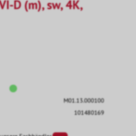
VI-D (m), sw, 4K,
M01.13.000100
101480169