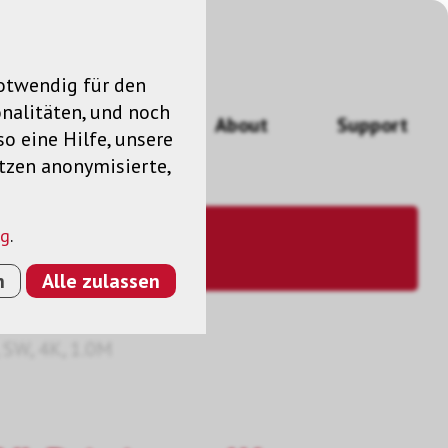
notwendig für den
nalitäten, und noch
ngen
News
About
Support
so eine Hilfe, unsere
utzen anonymisierte,
ng
.
n
Alle zulassen
, SW, 4K, 1.0M