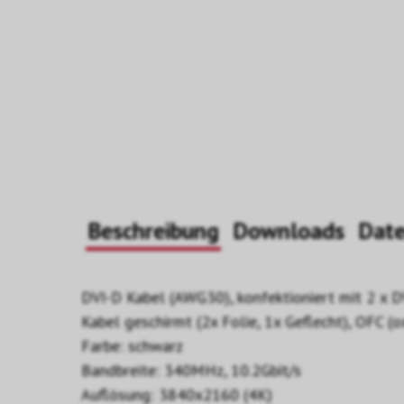
Beschreibung
Downloads
Dat
DVI-D Kabel (AWG30), konfektioniert mit 2 x D
Kabel geschirmt (2x Folie, 1x Geflecht), OFC (
Farbe: schwarz
Bandbreite: 340MHz, 10.2Gbit/s
Auflösung: 3840x2160 (4K)