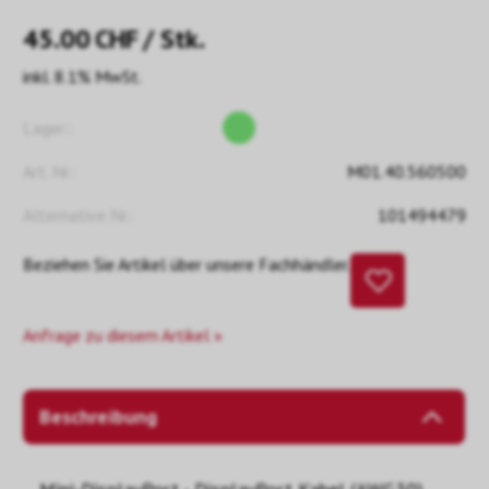
45.00
CHF
/ Stk.
inkl. 8.1% MwSt.
Lager::
Art. Nr.:
M01.40.560500
Alternative Nr.:
101494479
Beziehen Sie Artikel über unsere Fachhändler.
Anfrage zu diesem Artikel »
Beschreibung