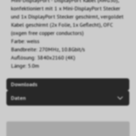
Mini-DisplayPort - DisplayPort Kabel (AWG30),
konfektioniert mit 1 x Mini-DisplayPort Stecker
und 1x DisplayPort Stecker geschirmt, vergoldet
Kabel geschirmt (2x Folie, 1x Geflecht), OFC
(oxgen free copper conductors)
Farbe: weiss
Bandbreite: 270MHz, 10.8Gbit/s
Auflösung: 3840x2160 (4K)
Länge: 5.0m
Downloads
Daten