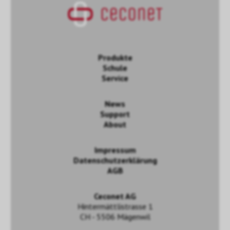
Produkte
Schule
Service
News
Support
About
Impressum
Datenschutzerklärung
AGB
Ceconet AG
Hintermättlistrasse 1
CH - 5506 Mägenwil