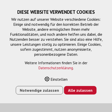
DIESE WEBSITE VERWENDET COOKIES
Wir nutzen auf unserer Website verschiedene Cookies:
Einige sind notwendig für den korrekten Betrieb der
Website, andere ermöglichen Ihnen mehr
Funktionalitäten, und noch andere helfen uns dabei, die
Nutzenden besser zu verstehen. Sie sind also eine Hilfe,
unsere Leistungen stetig zu optimieren. Einige Cookies,
sofern zugestimmt, nutzen anonymisierte,
personenbezogene Daten.
Anschlusskabel
Weitere Informationen finden Sie in der
Datenschutzerklärung
.
Einstellen
HOME
›
E-SHOP
›
SIGNALMANAGEMENT
›
ANSCHLUSSKABEL
›
MINI-DP (M) - DISPLAYPORT (M), W,
Notwendige zulassen
Alle zulassen
4K, 5.0M