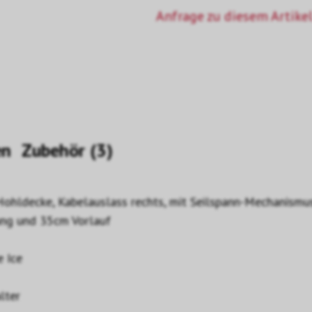
Anfrage zu diesem Artikel
en
Zubehör (3)
 Hohldecke, Kabelauslass rechts, mit Seilspann-Mechanism
ung und 35cm Vorlauf
e Ice
lter