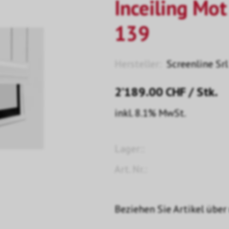
Inceiling Mo
139
Hersteller:
Screenline Srl
2’189.00
CHF
/ Stk.
inkl. 8.1% MwSt.
Lager::
Art. Nr.:
Beziehen Sie Artikel über