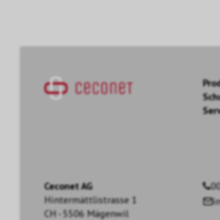
Pro
Sch
Ser
Ceconet AG
00
Hintermättlistrasse 1
i
CH - 5506 Mägenwil