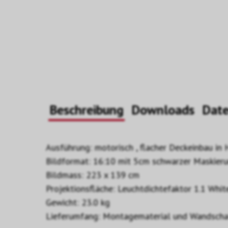
Beschreibung
Downloads
Dat
Ausführung: motorisch , flacher Deckeinbau in
Bildformat: 16:10 mit 5cm schwarzer Maskier
Bildmass: 223 x 139 cm
Projektionsfläche: Leuchtdichtefaktor 1.1 Whit
Gewicht: 23.0 kg
Lieferumfang: Montagematerial und Wandscha