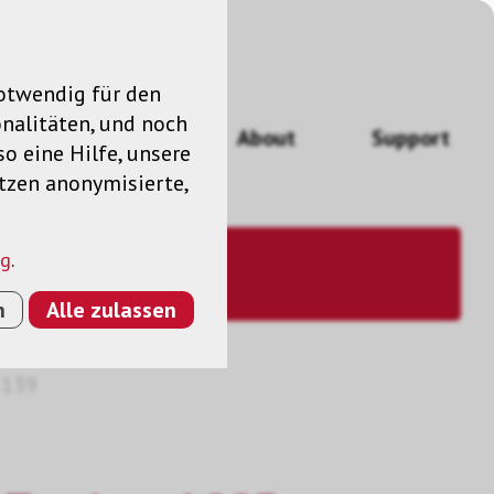
notwendig für den
nalitäten, und noch
ngen
News
About
Support
so eine Hilfe, unsere
utzen anonymisierte,
ng
.
n
Alle zulassen
 139