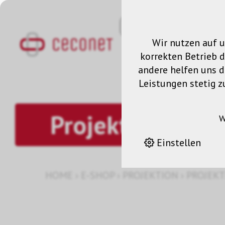
Wir nutzen auf u
korrekten Betrieb 
andere helfen uns da
Leistungen stetig z
Projektionsfläc
W
Einstellen
HOME
›
E-SHOP
›
PROJEKTION
›
PROJEK