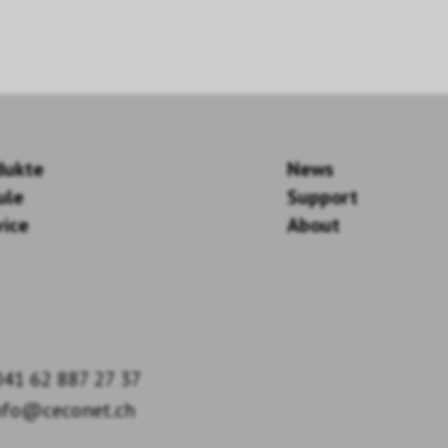
dukte
News
ule
Support
vice
About
41 62 887 27 37
nfo@ceconet.ch