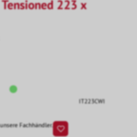
t Tensioned 223 x
IT223CWI
 unsere Fachhändler.