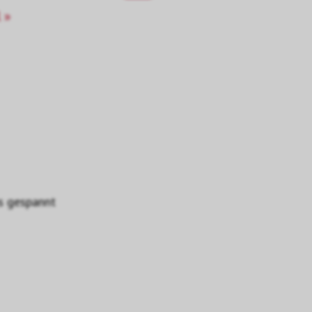
 »
us gespannt