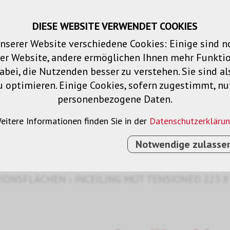
DIESE WEBSITE VERWENDET COOKIES
Warenkorb
Merklisten
Login
DE
nserer Website verschiedene Cookies: Einige sind 
der Website, andere ermöglichen Ihnen mehr Funktio
Produkte
Lösungen
Dienstleistu
bei, die Nutzenden besser zu verstehen. Sie sind al
u optimieren. Einige Cookies, sofern zugestimmt, n
personenbezogene Daten.
hen
eitere Informationen finden Sie in der
Datenschutzerkläru
Notwendige zulasse
TIONSFLÄCHEN
›
INCEILING MOT TENSIONED 223 X