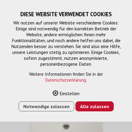
DIESE WEBSITE VERWENDET COOKIES
Wir nutzen auf unserer Website verschiedene Cookies:
Einige sind notwendig für den korrekten Betrieb der
Website, andere ermöglichen Ihnen mehr
Funktionalitäten, und noch andere helfen uns dabei, die
Nutzenden besser zu verstehen. Sie sind also eine Hilfe,
unsere Leistungen stetig zu optimieren. Einige Cookies,
sofern zugestimmt, nutzen anonymisierte,
personenbezogene Daten.
CECOFLEX Keystone FTTH
Weitere Informationen finden Sie in der
Datenschutzerklärung
.
Einstellen
HOME
›
E-SHOP
›
FTTH/NETZWERK
›
ANSCHLUSSDOSEN
›
CECOFLEX KEYSTONE FTTH
›
COMBI-SET 2XRJ45,
Notwendige zulassen
Alle zulassen
EDIZIO/KALLYSTO