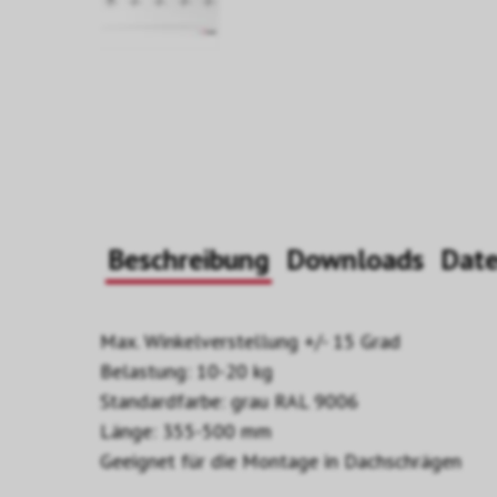
Beschreibung
Downloads
Dat
Max. Winkelverstellung +/- 15 Grad
Belastung: 10-20 kg
Standardfarbe: grau RAL 9006
Länge: 355-500 mm
Geeignet für die Montage in Dachschrägen