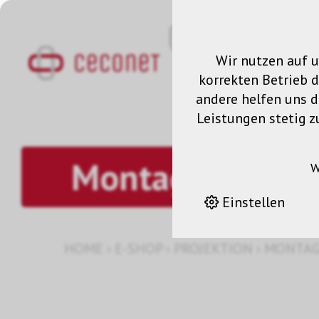
Wir nutzen auf u
korrekten Betrieb 
andere helfen uns da
Leistungen stetig z
Montage Projek
W
Einstellen
HOME
›
E-SHOP
›
PROJEKTION
›
MONTAG