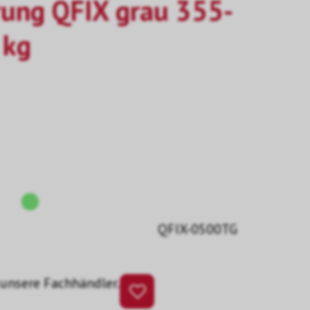
rung QFIX grau 355-
 kg
QFIX-0500TG
 unsere Fachhändler.