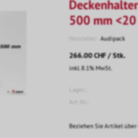
Deckenhalte
500 mm <20
Hersteller:
Audipack
266.00
CHF
/ Stk.
inkl. 8.1% MwSt.
Lager::
Art. Nr.:
Beziehen Sie Artikel über