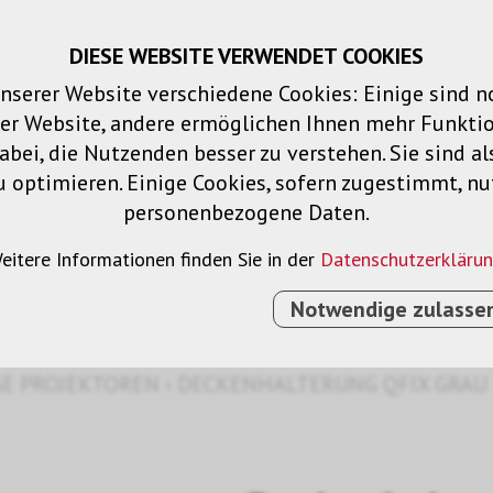
DIESE WEBSITE VERWENDET COOKIES
Warenkorb
Merklisten
Login
DE
nserer Website verschiedene Cookies: Einige sind 
der Website, andere ermöglichen Ihnen mehr Funktio
Produkte
Lösungen
Dienstleistu
bei, die Nutzenden besser zu verstehen. Sie sind al
u optimieren. Einige Cookies, sofern zugestimmt, n
personenbezogene Daten.
toren
eitere Informationen finden Sie in der
Datenschutzerkläru
Notwendige zulasse
E PROJEKTOREN
›
DECKENHALTERUNG QFIX GRAU 