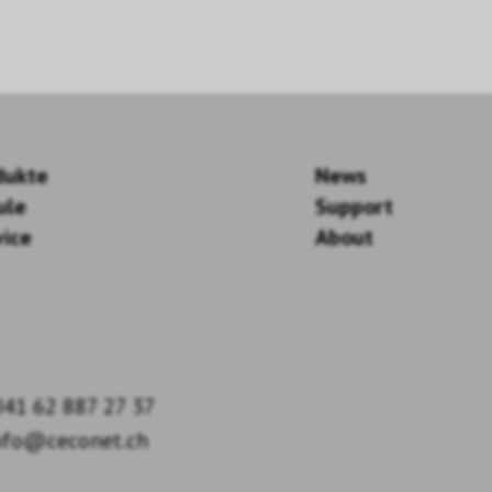
dukte
News
ule
Support
vice
About
41 62 887 27 37
nfo@ceconet.ch