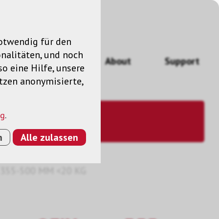
notwendig für den
nalitäten, und noch
ngen
News
About
Support
so eine Hilfe, unsere
utzen anonymisierte,
ng
.
n
Alle zulassen
355-500 MM <20 KG