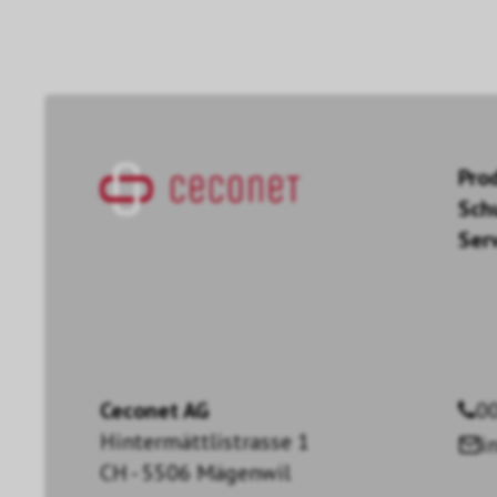
Pro
Sch
Ser
Ceconet AG
00
Hintermättlistrasse 1
i
CH - 5506 Mägenwil