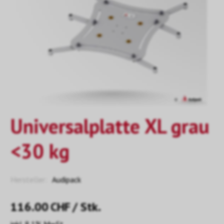
Universalplatte XL grau
<30 kg
Hersteller:
Audipack
116.00
CHF
/ Stk.