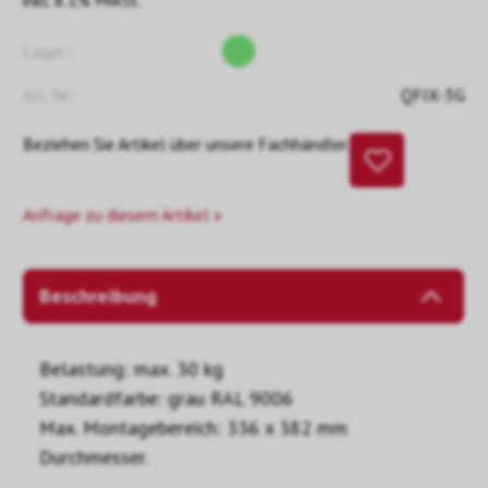
inkl. 8.1% MwSt.
Lager::
Art. Nr.:
QFIX-3G
Beziehen Sie Artikel über unsere Fachhändler.
Anfrage zu diesem Artikel »
Beschreibung
Belastung: max. 30 kg
Standardfarbe: grau RAL 9006
Max. Montagebereich: 336 x 382 mm
Durchmesser.