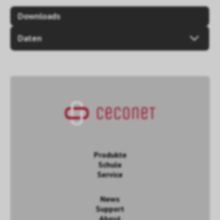
Downloads
Daten
Produkte
Schule
Service
News
Support
About