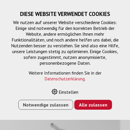
DIESE WEBSITE VERWENDET COOKIES
Wir nutzen auf unserer Website verschiedene Cookies:
Einige sind notwendig für den korrekten Betrieb der
Website, andere ermöglichen Ihnen mehr
Funktionalitäten, und noch andere helfen uns dabei, die
Nutzenden besser zu verstehen. Sie sind also eine Hilfe,
unsere Leistungen stetig zu optimieren. Einige Cookies,
sofern zugestimmt, nutzen anonymisierte,
personenbezogene Daten.
Montage Projektoren
Weitere Informationen finden Sie in der
Datenschutzerklärung
.
Einstellen
HOME
›
E-SHOP
›
PROJEKTION
›
MONTAGE PROJEKTOREN
›
UNIVERSALPLATTE XL GRAU <30 KG
Notwendige zulassen
Alle zulassen