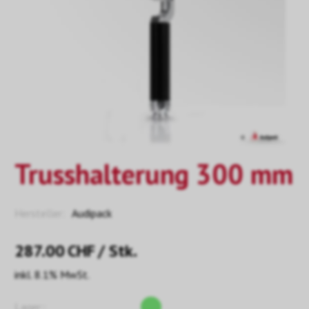
Trusshalterung 300 mm
Hersteller:
Audipack
287.00
CHF
/ Stk.
inkl. 8.1% MwSt.
Lager::