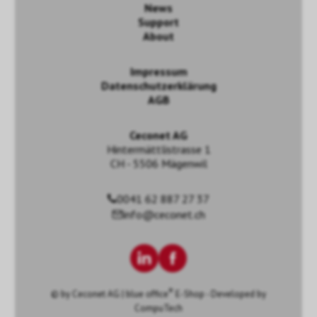
News
Support
About
Impressum
Datenschutzerklärung
AGB
Ceconet AG
Hintermättlistrasse 1
CH - 5506 Mägenwil
0041 62 887 27 37
info@ceconet.ch
®
© by
Ceconet AG
|
blue office
E-Shop - Developed by
CompuTech