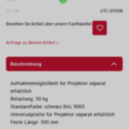
Art. Nr.:
UTC-0300B
Beziehen Sie Artikel über unsere Fachhändler.
Anfrage zu diesem Artikel »
Beschreibung
Aufnahmemöglichkeit für Projektor separat
erhältlich.
Belastung: 30 kg
Standardfarbe: schwarz RAL 9005
Universalplatte für Projektor separat erhältlich
Feste Länge: 300 mm