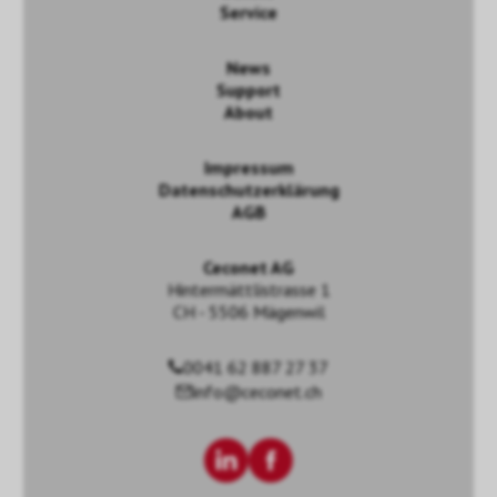
Service
News
Support
About
Impressum
Datenschutzerklärung
AGB
Ceconet AG
Hintermättlistrasse 1
CH - 5506 Mägenwil
0041 62 887 27 37
info@ceconet.ch