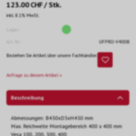
123.00
CHF
/ Stk.
inkl. 8.1% MwSt.
Lager::
Art. Nr.:
UFPRO-V400B
Beziehen Sie Artikel über unsere Fachhändler.
Anfrage zu diesem Artikel »
Beschreibung
Abmessungen: B430xD3xH430 mm
Max. Reichweite Montagebereich 400 x 400 mm
Vesa 100, 200, 300, 400