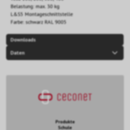
Belastung: max. 30 kg
L&S5 Montageschnittstelle
Farbe: schwarz RAL 9005
Downloads
Daten
Produkte
Schule