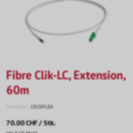
Fibre Clik-LC, Extension,
60m
Hersteller:
CECOFLEX
70.00
CHF
/ Stk.