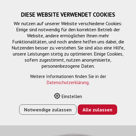
DIESE WEBSITE VERWENDET COOKIES
Wir nutzen auf unserer Website verschiedene Cookies:
Einige sind notwendig für den korrekten Betrieb der
Website, andere ermöglichen Ihnen mehr
Funktionalitäten, und noch andere helfen uns dabei, die
Nutzenden besser zu verstehen. Sie sind also eine Hilfe,
unsere Leistungen stetig zu optimieren. Einige Cookies,
sofern zugestimmt, nutzen anonymisierte,
personenbezogene Daten.
Clik-Clik Extension
Weitere Informationen finden Sie in der
Datenschutzerklärung
.
Einstellen
HOME
›
E-SHOP
›
FTTH/NETZWERK
›
FTTH
›
CLIK-CLIK
EXTENSION
›
FIBRE CLIK-LC, EXTENSION, 60M
Notwendige zulassen
Alle zulassen