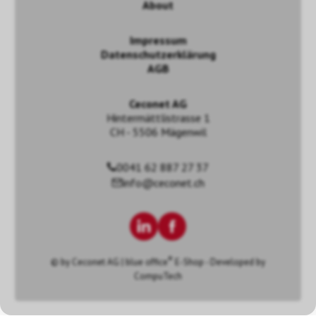
About
Impressum
Datenschutzerklärung
AGB
Ceconet AG
Hintermättlistrasse 1
CH - 5506 Mägenwil
0041 62 887 27 37
info@ceconet.ch
®
© by
Ceconet AG
|
blue office
E-Shop - Developed by
CompuTech