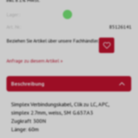
inkl. 8.1% MwSt.
Lager::
Art. Nr.:
85126141
Beziehen Sie Artikel über unsere Fachhändler.
Anfrage zu diesem Artikel »
Beschreibung
Simplex Verbindungskabel, Clik zu LC, APC,
simplex 2.7mm, weiss, SM G.657.A3
Zugkraft 300N
Länge: 60m