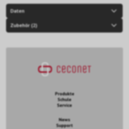
Daten
Zubehör (2)
Produkte
Schule
Service
News
Support