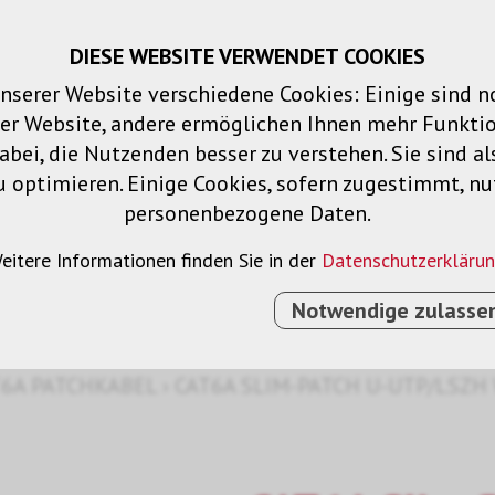
DIESE WEBSITE VERWENDET COOKIES
Warenkorb
Merklisten
Login
DE
nserer Website verschiedene Cookies: Einige sind 
der Website, andere ermöglichen Ihnen mehr Funktio
Produkte
Lösungen
Dienstleistu
bei, die Nutzenden besser zu verstehen. Sie sind al
u optimieren. Einige Cookies, sofern zugestimmt, n
personenbezogene Daten.
el
eitere Informationen finden Sie in der
Datenschutzerkläru
Notwendige zulasse
T6A PATCHKABEL
›
CAT6A SLIM-PATCH U-UTP/LSZH 