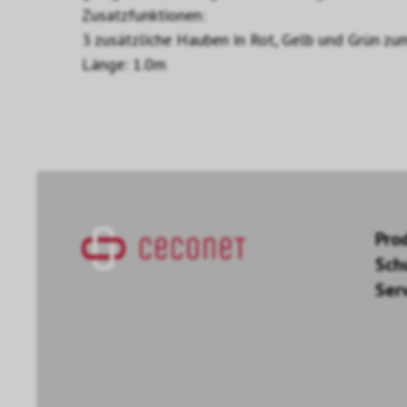
Zusatzfunktionen:
3 zusätzliche Hauben in Rot, Gelb und Grün zu
Länge: 1.0m
Pro
Sch
Ser