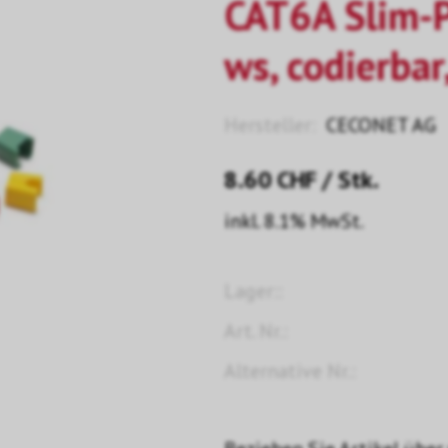
CAT6A Slim-
ws, codierbar
Hersteller:
CECONET AG
8.60
CHF
/ Stk.
inkl. 8.1% MwSt.
Lager::
Art. Nr.:
Alternative Nr.: