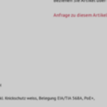
Beziehen Sie Artikel über
Anfrage zu diesem Artikel
H
l. Knickschutz weiss, Belegung EIA/TIA 568A, PoE+,