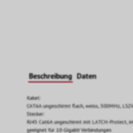
Beschreibung
Daten
Kabel:
CAT6A ungeschirmt flach, weiss, 500MHz, LSZ
Stecker:
RJ45 Cat6A ungeschirmt mit LATCH-Protect, ink
geeignet für 10-Gigabit Verbindungen