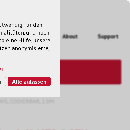
notwendig für den
nalitäten, und noch
ngen
News
About
Support
so eine Hilfe, unsere
utzen anonymisierte,
ng
.
n
Alle zulassen
WS, CODIERBAR, 1.0M