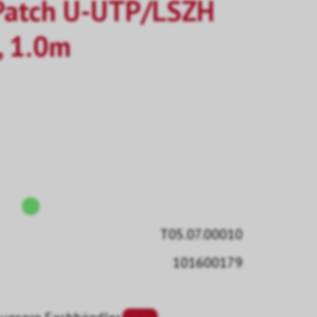
Patch U-UTP/LSZH
, 1.0m
T05.07.00010
101600179