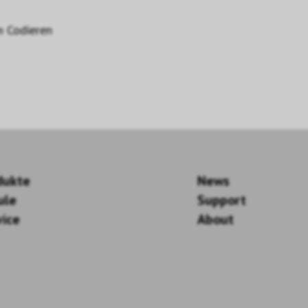
m Codieren
dukte
News
ule
Support
vice
About