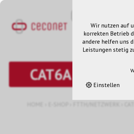
Wir nutzen auf u
korrekten Betrieb 
andere helfen uns da
Leistungen stetig z
CAT6A Patchkab
W
Einstellen
HOME
›
E-SHOP
›
FTTH/NETZWERK
›
CA