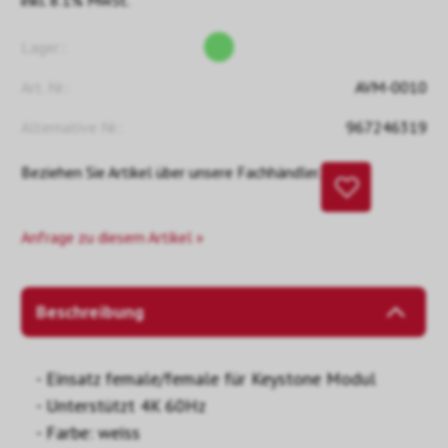
inkl. 8.1% MwSt.
Lager::
Art. Nr.:
AVM-0010
Alternative Nr.:
967246319
Beziehen Sie Artikel über unsere Fachhändler.
Anfrage zu diesem Artikel »
Beschreibung
- Einsatz female/female für Keystone Modul
- Unterstützt 4K 60Hz
- Farbe: weiss