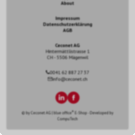
About
Impressum
Datenschutzerklärung
AGB
Ceconet AG
Hintermättlistrasse 1
CH - 5506 Mägenwil
0041 62 887 27 37
info@ceconet.ch
®
© by
Ceconet AG
|
blue office
E-Shop - Developed by
CompuTech