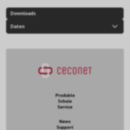
Downloads
Daten
Produkte
Schule
Service
News
Support