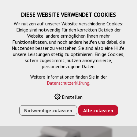
DIESE WEBSITE VERWENDET COOKIES
Wir nutzen auf unserer Website verschiedene Cookies:
Einige sind notwendig für den korrekten Betrieb der
Website, andere ermöglichen Ihnen mehr
Funktionalitäten, und noch andere helfen uns dabei, die
Nutzenden besser zu verstehen. Sie sind also eine Hilfe,
unsere Leistungen stetig zu optimieren. Einige Cookies,
sofern zugestimmt, nutzen anonymisierte,
personenbezogene Daten.
Anschlussdose
Weitere Informationen finden Sie in der
Datenschutzerklärung
.
Einstellen
HOME
›
E-SHOP
›
SIGNALMANAGEMENT
›
ANSCHLUSSDOSE
›
HDMI KEYSTONE 4K/60HZ F/F
Notwendige zulassen
Alle zulassen