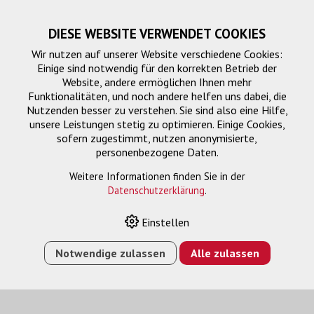
DIESE WEBSITE VERWENDET COOKIES
Wir nutzen auf unserer Website verschiedene Cookies:
Einige sind notwendig für den korrekten Betrieb der
Website, andere ermöglichen Ihnen mehr
Funktionalitäten, und noch andere helfen uns dabei, die
Nutzenden besser zu verstehen. Sie sind also eine Hilfe,
unsere Leistungen stetig zu optimieren. Einige Cookies,
sofern zugestimmt, nutzen anonymisierte,
personenbezogene Daten.
Umschalter
Weitere Informationen finden Sie in der
Datenschutzerklärung
.
Einstellen
HOME
›
E-SHOP
›
SIGNALMANAGEMENT
›
UMSCHALTER
›
HDBASET - HDMI / VGA / USB-C PRÄSENTATIONS-
Notwendige zulassen
Alle zulassen
UMSCHALTER 4K