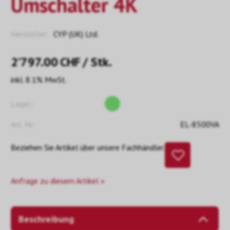
Umschalter 4K
Hersteller:
CYP (UK) Ltd.
2’797.00
CHF
/ Stk.
inkl. 8.1% MwSt.
Lager::
Art. Nr.:
EL-8500VA
Beziehen Sie Artikel über unsere Fachhändler.
Anfrage zu diesem Artikel »
Beschreibung