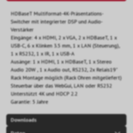
HDBaseT Multiformat-4K-Präsentations-
Switcher mit integrierter DSP und Audio-
Verstärker
Eingänge: 4 x HDMI, 2 x VGA, 2 x HDBaseT, 1 x
USB-C, 6 x Klinken 3.5 mm, 1 x LAN (Steuerung),
1 x RS232, 1 x IR, 1 x USB-A
Ausänge: 1 x HDMI, 1 x HDBaseT, 1 x Stereo
Audio 20W , 1 x Audio out, RS232, 2x Relais19"
Rack Montage möglich (Rack Ohren mitgeliefert)
Steuerbar über das WebGui, LAN oder RS232
Unterstützt 4K und HDCP 2.2
Garantie: 5 Jahre
Downloads