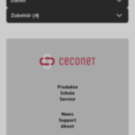
Daten
Zubehör (4)
Produkte
Schule
Service
News
Support
About