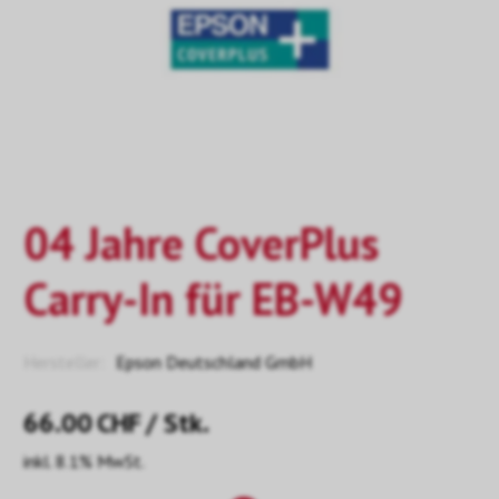
04 Jahre CoverPlus
Carry-In für EB-W49
Hersteller:
Epson Deutschland GmbH
66.00
CHF
/ Stk.
inkl. 8.1% MwSt.