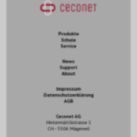
Produkte
Schule
Service
News
Support
About
Impressum
Datenschutzerklärung
AGB
Ceconet AG
Hintermättlistrasse 1
CH - 5506 Mägenwil