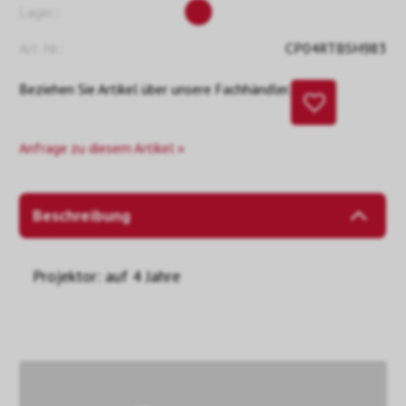
Lager::
Art. Nr.:
CP04RTBSH983
Beziehen Sie Artikel über unsere Fachhändler.
Anfrage zu diesem Artikel »
Beschreibung
Projektor: auf 4 Jahre