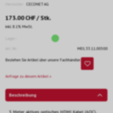
Hersteller:
CECONET AG
173.00
CHF
/ Stk.
inkl. 8.1% MwSt.
Lager::
Art. Nr.:
M01.33.11.00500
Beziehen Sie Artikel über unsere Fachhändler.
Anfrage zu diesem Artikel »
Beschreibung
5 Meter aktives optisches HDMI Kabel (AOC),