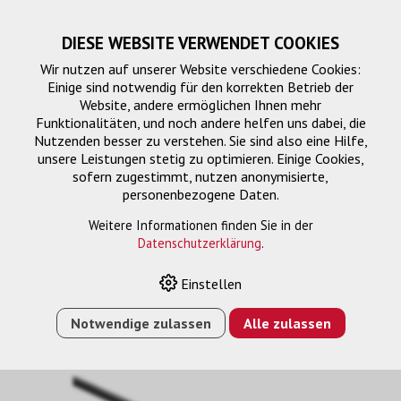
DIESE WEBSITE VERWENDET COOKIES
Wir nutzen auf unserer Website verschiedene Cookies:
Einige sind notwendig für den korrekten Betrieb der
Website, andere ermöglichen Ihnen mehr
Funktionalitäten, und noch andere helfen uns dabei, die
Nutzenden besser zu verstehen. Sie sind also eine Hilfe,
unsere Leistungen stetig zu optimieren. Einige Cookies,
sofern zugestimmt, nutzen anonymisierte,
personenbezogene Daten.
Glasfaser HDMI-HDMI
Weitere Informationen finden Sie in der
Datenschutzerklärung
.
Einstellen
HOME
›
E-SHOP
›
SIGNALMANAGEMENT
›
ANSCHLUSSKABEL
›
GLASFASER HDMI-HDMI
›
Notwendige zulassen
Alle zulassen
OPTISCHES HDMI 8K KABEL 5M