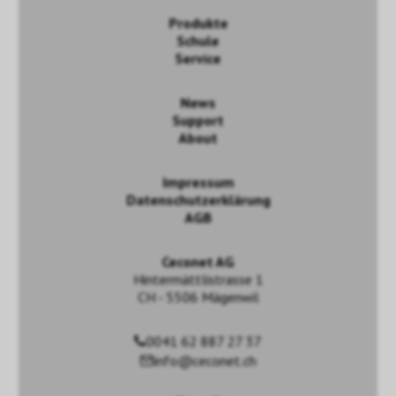
Produkte
Schule
Service
News
Support
About
Impressum
Datenschutzerklärung
AGB
Ceconet AG
Hintermättlistrasse 1
CH - 5506 Mägenwil
0041 62 887 27 37
info@ceconet.ch