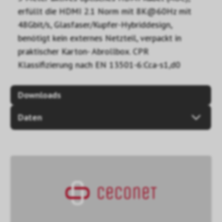
erfüllt die HDMI 2.1 Norm mit 8K@60Hz mit
48Gbit/s, Glasfaser/Kupfer-Hybriddesign,
benötigt kein externes Netzteil, verpackt in
praktischer Karton- Abrollbox. CPR
Klassifizierung nach EN 13501-6:Cca-s1,d0
Downloads
Daten