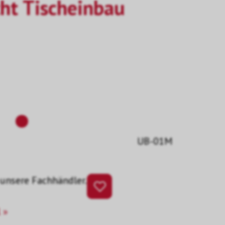
cht Tischeinbau
UB-01M
 unsere Fachhändler.
 »