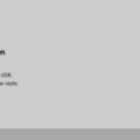
en
 USB.
r nicht.