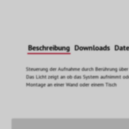
Beschreibung
Downloads
Dat
Steuerung der Aufnahme durch Berührung über
Das Licht zeigt an ob das System aufnimmt ode
Montage an einer Wand oder einem Tisch