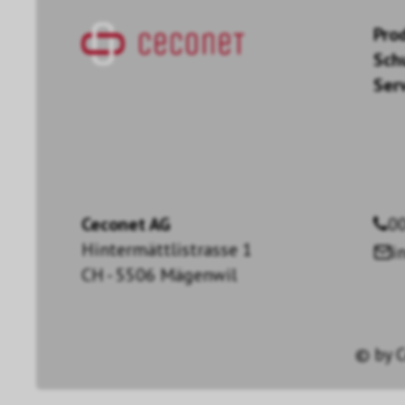
Pro
Sch
Ser
Ceconet AG
00
Hintermättlistrasse 1
i
CH - 5506 Mägenwil
© by
C