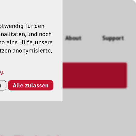
notwendig für den
nalitäten, und noch
ngen
News
About
Support
so eine Hilfe, unsere
utzen anonymisierte,
ng
.
n
Alle zulassen