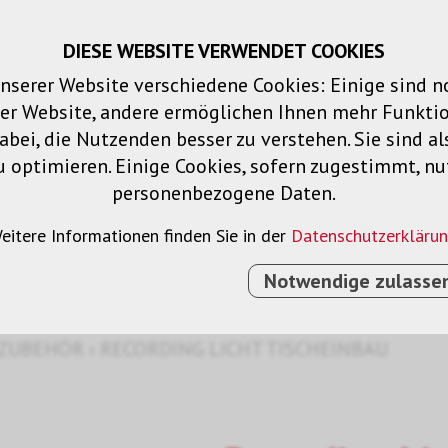
DIESE WEBSITE VERWENDET COOKIES
Warenkorb
Merklisten
Login
DE
nserer Website verschiedene Cookies: Einige sind 
der Website, andere ermöglichen Ihnen mehr Funktio
Produkte
Lösungen
Dienstleistu
bei, die Nutzenden besser zu verstehen. Sie sind al
u optimieren. Einige Cookies, sofern zugestimmt, n
personenbezogene Daten.
eitere Informationen finden Sie in der
Datenschutzerkläru
Notwendige zulasse
ZUBEHÖR
›
RECORDING LICHT TISCHEINBAU