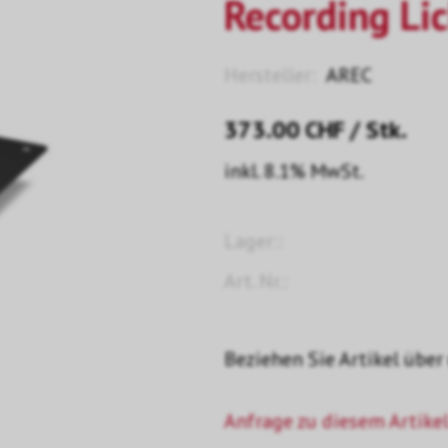
Recording Li
Hersteller:
AREC
373.00
CHF
/ Stk.
inkl. 8.1% MwSt.
Lager::
Art. Nr.:
Beziehen Sie Artikel über
Anfrage zu diesem Artikel