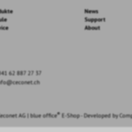
dukte
News
ule
Support
vice
About
41 62 887 27 37
nfo@ceconet.ch
®
econet AG
|
blue office
E-Shop - Developed by
Com