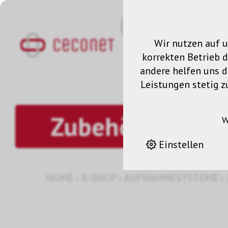
Wir nutzen auf u
korrekten Betrieb 
andere helfen uns da
Leistungen stetig z
Zubehör
W
Einstellen
HOME
›
E-SHOP
›
AUFNAHMESYSTEME
›