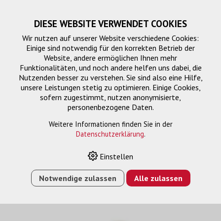
DIESE WEBSITE VERWENDET COOKIES
Wir nutzen auf unserer Website verschiedene Cookies:
Einige sind notwendig für den korrekten Betrieb der
Website, andere ermöglichen Ihnen mehr
Funktionalitäten, und noch andere helfen uns dabei, die
Nutzenden besser zu verstehen. Sie sind also eine Hilfe,
unsere Leistungen stetig zu optimieren. Einige Cookies,
sofern zugestimmt, nutzen anonymisierte,
personenbezogene Daten.
FTTH Inhouse
Weitere Informationen finden Sie in der
Datenschutzerklärung
.
Einstellen
HOME
›
E-SHOP
›
FTTH/NETZWERK
›
FTTH
›
FTTH
INHOUSE
›
INHOUSEKABEL, 4FS, 2X LC/APC, MINI-
Notwendige zulassen
Alle zulassen
BOBINE 40M