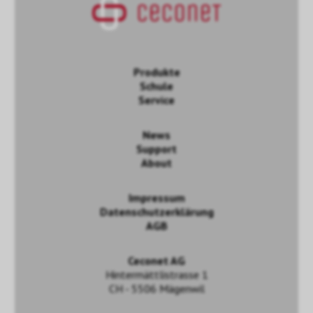
Produkte
Schule
Service
News
Support
About
Impressum
Datenschutzerklärung
AGB
Ceconet AG
Hintermättlistrasse 1
CH - 5506 Mägenwil