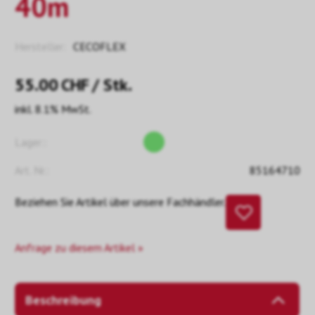
40m
Hersteller:
CECOFLEX
55.00
CHF
/ Stk.
inkl. 8.1% MwSt.
Lager::
Art. Nr.:
85164710
Beziehen Sie Artikel über unsere Fachhändler.
Anfrage zu diesem Artikel »
Beschreibung