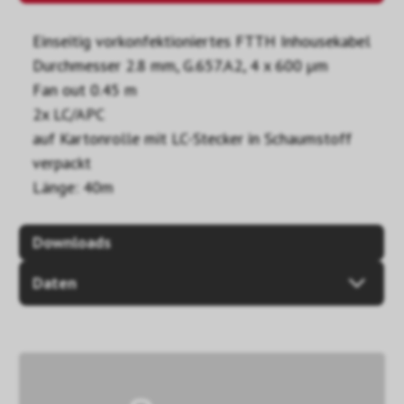
Einseitig vorkonfektioniertes FTTH Inhousekabel
Durchmesser 2.8 mm, G.657.A2, 4 x 600 µm
Fan out 0.45 m
2x LC/APC
auf Kartonrolle mit LC-Stecker in Schaumstoff
verpackt
Länge: 40m
Downloads
Daten