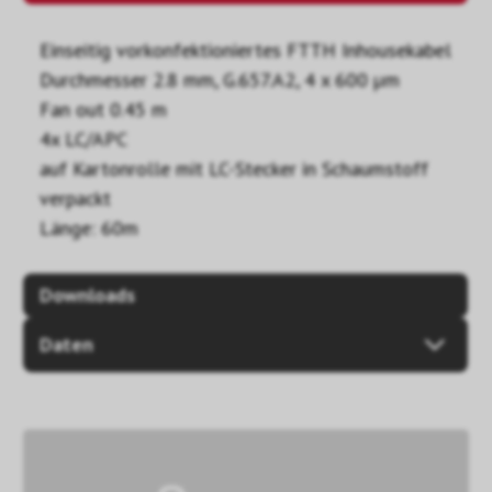
Einseitig vorkonfektioniertes FTTH Inhousekabel
Durchmesser 2.8 mm, G.657.A2, 4 x 600 µm
Fan out 0.45 m
4x LC/APC
auf Kartonrolle mit LC-Stecker in Schaumstoff
verpackt
Länge: 60m
Downloads
Daten