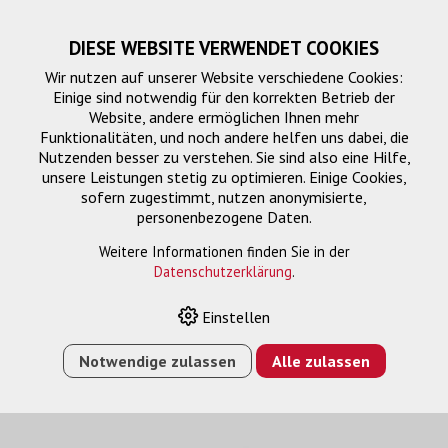
DIESE WEBSITE VERWENDET COOKIES
Wir nutzen auf unserer Website verschiedene Cookies:
Einige sind notwendig für den korrekten Betrieb der
Website, andere ermöglichen Ihnen mehr
Funktionalitäten, und noch andere helfen uns dabei, die
Nutzenden besser zu verstehen. Sie sind also eine Hilfe,
unsere Leistungen stetig zu optimieren. Einige Cookies,
sofern zugestimmt, nutzen anonymisierte,
personenbezogene Daten.
FTTH Inhouse
Weitere Informationen finden Sie in der
Datenschutzerklärung
.
Einstellen
HOME
›
E-SHOP
›
FTTH/NETZWERK
›
FTTH
›
FTTH
INHOUSE
›
INHOUSEKABEL, 4FS, 4X LC/APC, MINI-
Notwendige zulassen
Alle zulassen
BOBINE 60M