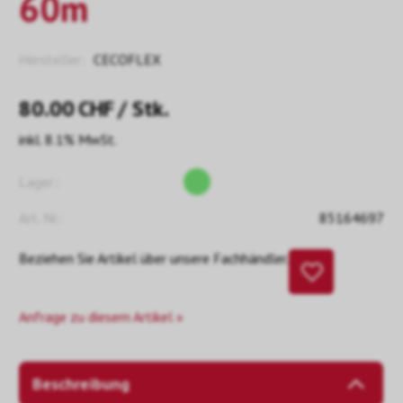
60m
Hersteller:
CECOFLEX
80.00
CHF
/ Stk.
inkl. 8.1% MwSt.
Lager::
Art. Nr.:
85164697
Beziehen Sie Artikel über unsere Fachhändler.
Anfrage zu diesem Artikel »
Beschreibung