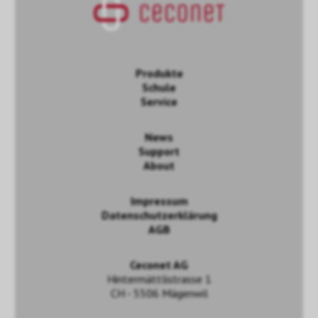
Produkte
Schule
Service
News
Support
About
Impressum
Datenschutzerklärung
AGB
Ceconet AG
Hintermättlistrasse 1
CH - 5506 Mägenwil