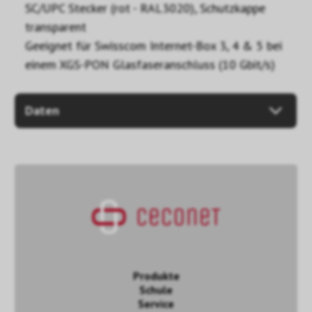
SC/UPC Stecker (rot - RAL3020), Schutzkappe
transparent
Geeignet für Swisscom Internet-Box 3, 4 & 5 bei
einem XGS-PON Glasfaseranschluss (10 Gbit/s)
Daten
Produkte
Schule
Service