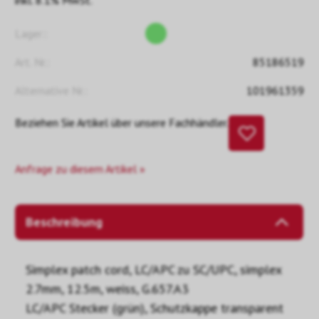
inkl. 8.1% MwSt.
Lager::
Art. Nr.:
85186519
Alternative Nr.:
101961359
Beziehen Sie Artikel über unsere Fachhändler.
Anfrage zu diesem Artikel »
Beschreibung
Simplex patch cord, LC/APC zu SC/UPC, simplex
2.7mm, 12.5m, weiss, G.657.A3
LC/APC Stecker (grün), Schutzkappe transparent