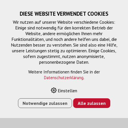
DIESE WEBSITE VERWENDET COOKIES
Wir nutzen auf unserer Website verschiedene Cookies:
Einige sind notwendig für den korrekten Betrieb der
Website, andere ermöglichen Ihnen mehr
Funktionalitäten, und noch andere helfen uns dabei, die
Nutzenden besser zu verstehen. Sie sind also eine Hilfe,
unsere Leistungen stetig zu optimieren. Einige Cookies,
sofern zugestimmt, nutzen anonymisierte,
personenbezogene Daten.
Router-Patchkabel
Weitere Informationen finden Sie in der
Datenschutzerklärung
.
Einstellen
HOME
›
E-SHOP
›
FTTH/NETZWERK
›
FTTH
›
ROUTER-
PATCHKABEL
›
FTTH XGS-PON (10 GBPS) WEISS, 12.5 M
Notwendige zulassen
Alle zulassen