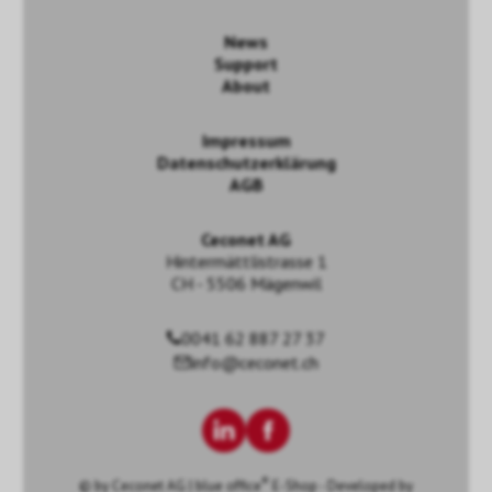
News
Support
About
Impressum
Datenschutzerklärung
AGB
Ceconet AG
Hintermättlistrasse 1
CH - 5506 Mägenwil
0041 62 887 27 37
info@ceconet.ch
®
© by
Ceconet AG
|
blue office
E-Shop - Developed by