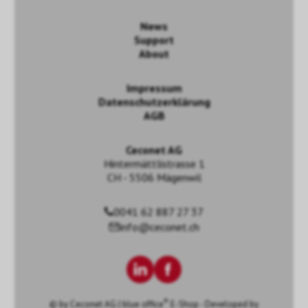
News
Support
About
Impressum
Datenschutzerklärung
AGB
Ceconet AG
Hintermättlistrasse 1
CH - 5506 Mägenwil
0041 62 887 27 37
info@ceconet.ch
®
© by
Ceconet AG
|
blue office
E-Shop - Developed by