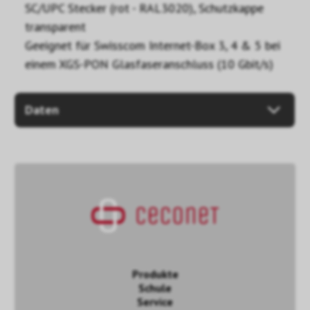
SC/UPC Stecker (rot - RAL3020), Schutzkappe
transparent
Geeignet für Swisscom Internet-Box 3, 4 & 5 bei
einem XGS-PON Glasfaseranschluss (10 Gbit/s)
Daten
Produkte
Schule
Service