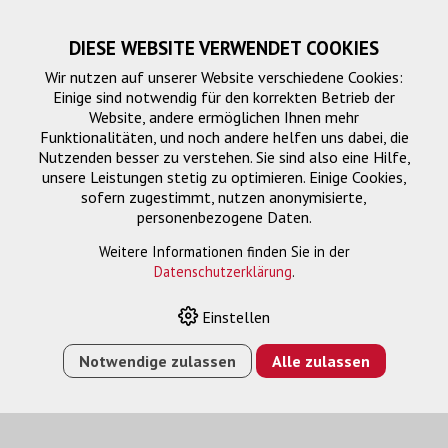
DIESE WEBSITE VERWENDET COOKIES
Wir nutzen auf unserer Website verschiedene Cookies:
Einige sind notwendig für den korrekten Betrieb der
Website, andere ermöglichen Ihnen mehr
Funktionalitäten, und noch andere helfen uns dabei, die
Nutzenden besser zu verstehen. Sie sind also eine Hilfe,
unsere Leistungen stetig zu optimieren. Einige Cookies,
sofern zugestimmt, nutzen anonymisierte,
personenbezogene Daten.
Router-Patchkabel
Weitere Informationen finden Sie in der
Datenschutzerklärung
.
Einstellen
HOME
›
E-SHOP
›
FTTH/NETZWERK
›
FTTH
›
ROUTER-
PATCHKABEL
›
FTTH XGS-PON (10 GBPS) WEISS, 15 M
Notwendige zulassen
Alle zulassen