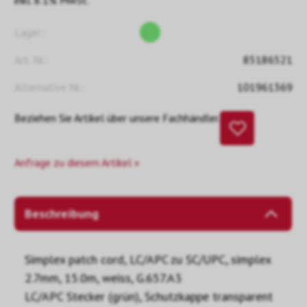
inkl. 8.1% MwSt.
Lager::
Art. Nr.:
85186521
Alternative Nr.:
101961369
Beziehen Sie Artikel über unsere Fachhändler.
Anfrage zu diesem Artikel »
Beschreibung
Simplex patch cord, LC/APC zu SC/UPC, simplex
2.7mm, 15.0m, weiss, G.657.A3
LC/APC Stecker (grün), Schutzkappe transparent