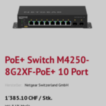
PoE+ Switch M4250-
8G2XF-PoE+ 10 Port
Hersteller:
Netgear Switzerland GmbH
1’385.10
CHF
/ Stk.