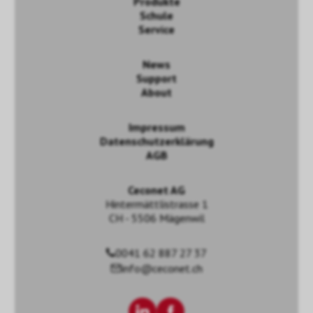
Produkte
Schule
Service
News
Support
About
Impressum
Datenschutzerklärung
AGB
Ceconet AG
Hintermättlistrasse 1
CH - 5506 Mägenwil
0041 62 887 27 37
info@ceconet.ch