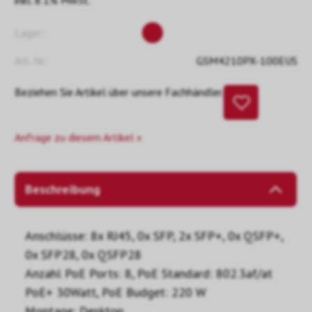
inkl. 8.1% MwSt.
Lager::
Art. Nr.:
GSM4210PX-100EUS
Beziehen Sie Artikel über unsere Fachhändler.
Anfrage zu diesem Artikel »
Beschreibung
Anschlüsse: 8x RJ45, 0x SFP, 2x SFP+, 0x QSFP+,
0x SFP28, 0x QSFP28
Anzahl PoE Ports: 8, PoE Standard: 802.3af/at
PoE+ 30Watt, PoE Budget: 220 W
Montage: Desktop