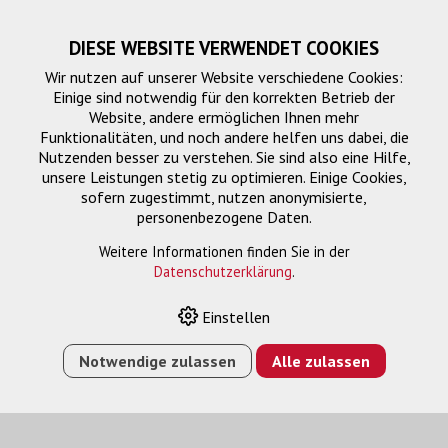
DIESE WEBSITE VERWENDET COOKIES
Wir nutzen auf unserer Website verschiedene Cookies:
Einige sind notwendig für den korrekten Betrieb der
Website, andere ermöglichen Ihnen mehr
Funktionalitäten, und noch andere helfen uns dabei, die
Nutzenden besser zu verstehen. Sie sind also eine Hilfe,
unsere Leistungen stetig zu optimieren. Einige Cookies,
sofern zugestimmt, nutzen anonymisierte,
personenbezogene Daten.
Netzwerk Switch
Weitere Informationen finden Sie in der
Datenschutzerklärung
.
Einstellen
HOME
›
E-SHOP
›
FTTH/NETZWERK
›
NETZWERK SWITCH
›
POE+ SWITCH M4250-8G2XF-POE+ 10 PORT
Notwendige zulassen
Alle zulassen