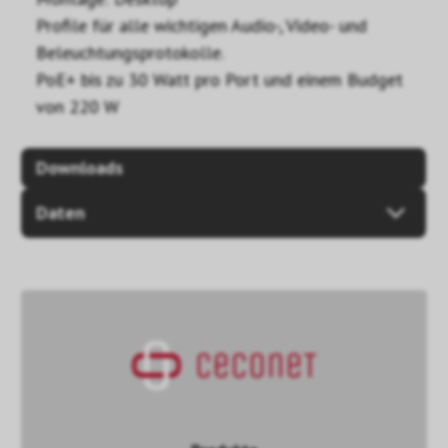
Profile für alle wichtigen Audio-, Video- und
Beleuchtungsprotokolle.
PoE+ bis zu 30 Watt pro Port und einem Budget
von 220 W
Downloads
Daten