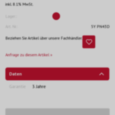
inkl. 8.1% MwSt.
Lager::
Art. Nr.:
5Y PN43D
Beziehen Sie Artikel über unsere Fachhändler.
Anfrage zu diesem Artikel »
Daten
Garantie
3 Jahre