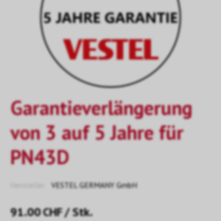
Garantieverlängerung
von 3 auf 5 Jahre für
PN43D
Hersteller:
VESTEL GERMANY GmbH
91.00
CHF
/ Stk.