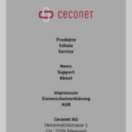
Produkte
Schule
Service
News
Support
About
Impressum
Datenschutzerklärung
AGB
Ceconet AG
Hintermättlistrasse 1
CH - 5506 Mägenwil