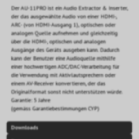
Der AU-11PRO ist ein Audio Extractor & Inserter,
der das ausgewählte Audio von einer HDMI-,
ARC- (von HDMI-Ausgang 1), optischen oder
analogen Quelle aufnehmen und gleichzeitig
über die HDMI-, optischen und analogen
Ausgänge des Geräts ausgeben kann. Dadurch
kann der Benutzer eine Audioquelle mithilfe
einer hochwertigen ADC/DAC-Verarbeitung für
die Verwendung mit Aktivlautsprechern oder
einem AV-Receiver konvertieren, der das
Originalformat sonst nicht unterstützen würde.
Garantie: 5 Jahre
(gemäss Garantiebestimmungen CYP)
Downloads