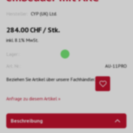
Hersteller:
CYP (UK) Ltd.
284.00
CHF
/ Stk.
inkl. 8.1% MwSt.
Lager::
Art. Nr.:
AU-11PRO
Beziehen Sie Artikel über unsere Fachhändler.
Anfrage zu diesem Artikel »
Beschreibung