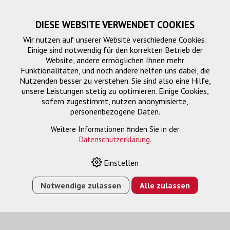
DIESE WEBSITE VERWENDET COOKIES
Wir nutzen auf unserer Website verschiedene Cookies:
Einige sind notwendig für den korrekten Betrieb der
Website, andere ermöglichen Ihnen mehr
Funktionalitäten, und noch andere helfen uns dabei, die
Nutzenden besser zu verstehen. Sie sind also eine Hilfe,
unsere Leistungen stetig zu optimieren. Einige Cookies,
sofern zugestimmt, nutzen anonymisierte,
personenbezogene Daten.
Signalmanagement
Weitere Informationen finden Sie in der
Datenschutzerklärung
.
Einstellen
HOME
›
E-SHOP
›
SIGNALMANAGEMENT
›
FULL 4K HDMI
AUDIO EMBEDDER/DE-EMBEDDER MIT ARC
Notwendige zulassen
Alle zulassen