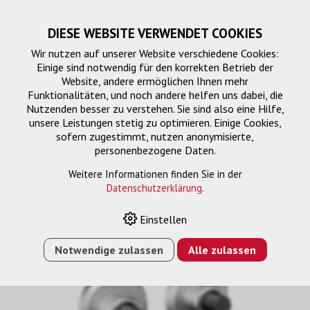
DIESE WEBSITE VERWENDET COOKIES
Wir nutzen auf unserer Website verschiedene Cookies:
Einige sind notwendig für den korrekten Betrieb der
Website, andere ermöglichen Ihnen mehr
Funktionalitäten, und noch andere helfen uns dabei, die
Nutzenden besser zu verstehen. Sie sind also eine Hilfe,
unsere Leistungen stetig zu optimieren. Einige Cookies,
sofern zugestimmt, nutzen anonymisierte,
personenbezogene Daten.
PG1
Weitere Informationen finden Sie in der
Datenschutzerklärung
.
Einstellen
HOME
›
E-SHOP
›
MONTAGELÖSUNG
›
PLA 9305
BEFESTIGUNGSBOLZEN DVLED M6/M8/M10 (4 STK.)
Notwendige zulassen
Alle zulassen