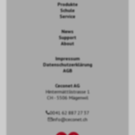
Produkte
Schule
Service
News
Support
About
Impressum
Datenschutzerklärung
AGB
Ceconet AG
Hintermättlistrasse 1
CH - 5506 Mägenwil
0041 62 887 27 37
info@ceconet.ch