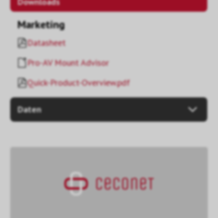
Downloads
Marketing
Datasheet
Pro-AV Mount Advisor
Quick-Product-Overview.pdf
Daten