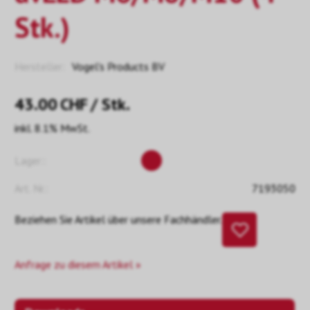
Stk.)
Hersteller:
Vogel's Products BV
43.00
CHF
/ Stk.
inkl. 8.1% MwSt.
Lager::
Art. Nr.:
7193050
Beziehen Sie Artikel über unsere Fachhändler.
Anfrage zu diesem Artikel »