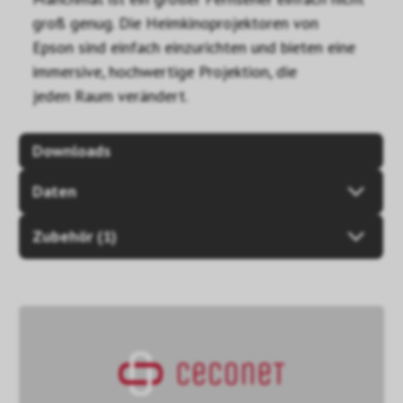
groß genug. Die Heimkinoprojektoren von
Epson sind einfach einzurichten und bieten eine
immersive, hochwertige Projektion, die
jeden Raum verändert.
Downloads
Daten
Zubehör (1)