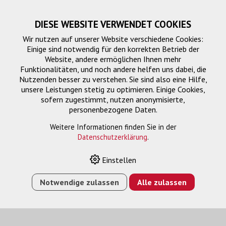
DIESE WEBSITE VERWENDET COOKIES
Wir nutzen auf unserer Website verschiedene Cookies:
Einige sind notwendig für den korrekten Betrieb der
Website, andere ermöglichen Ihnen mehr
Funktionalitäten, und noch andere helfen uns dabei, die
Nutzenden besser zu verstehen. Sie sind also eine Hilfe,
unsere Leistungen stetig zu optimieren. Einige Cookies,
sofern zugestimmt, nutzen anonymisierte,
personenbezogene Daten.
Projektoren
Weitere Informationen finden Sie in der
Datenschutzerklärung
.
Einstellen
HOME
›
E-SHOP
›
PROJEKTION
›
PROJEKTOREN
›
EH-
LS670B 3LCD LASER-BEAMER, 4K, 3600 CLO
Notwendige zulassen
Alle zulassen