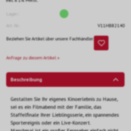
inkl. 8.1% MwSt.
Lager::
Art. Nr.:
V11HB82140
Beziehen Sie Artikel über unsere Fachhändler.
Anfrage zu diesem Artikel »
Beschreibung
Gestalten Sie Ihr eigenes Kinoerlebnis zu Hause,
sei es ein Filmabend mit der Familie, das
Staffelfinale Ihrer Lieblingsserie, ein spannendes
Sportereignis oder ein Live-Konzert.
Manchmal ist ein großer Fernseher einfach nicht