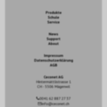
Produkte
Schule
Service
News
Support
About
Impressum
Datenschutzerklärung
AGB
Ceconet AG
Hintermättlistrasse 1
CH - 5506 Mägenwil
0041 62 887 27 37
info@ceconet.ch