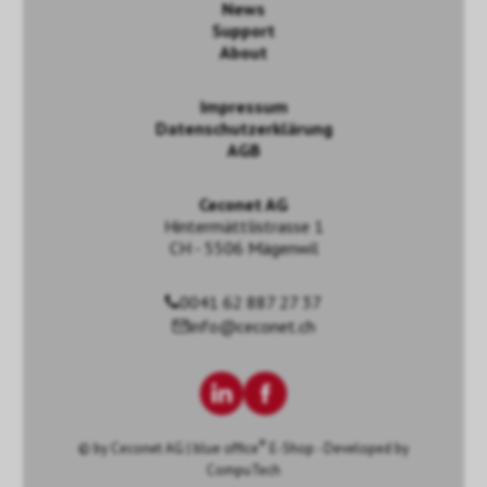
News
Support
About
Impressum
Datenschutzerklärung
AGB
Ceconet AG
Hintermättlistrasse 1
CH - 5506 Mägenwil
0041 62 887 27 37
info@ceconet.ch
®
© by
Ceconet AG
|
blue office
E-Shop - Developed by
CompuTech