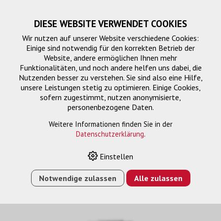
DIESE WEBSITE VERWENDET COOKIES
Wir nutzen auf unserer Website verschiedene Cookies:
Einige sind notwendig für den korrekten Betrieb der
Website, andere ermöglichen Ihnen mehr
Funktionalitäten, und noch andere helfen uns dabei, die
Nutzenden besser zu verstehen. Sie sind also eine Hilfe,
unsere Leistungen stetig zu optimieren. Einige Cookies,
sofern zugestimmt, nutzen anonymisierte,
personenbezogene Daten.
Zubehör
Weitere Informationen finden Sie in der
Datenschutzerklärung
.
Einstellen
HOME
›
E-SHOP
›
MONTAGELÖSUNG
›
TABLET
HALTERUNG
›
ZUBEHÖR
›
SC20-EU C SCHARGE 20W UP-
Notwendige zulassen
Alle zulassen
NEZTEIL USB-C