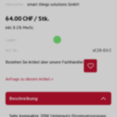
Hersteller:
smart things solutions GmbH
64.00
CHF
/ Stk.
inkl. 8.1% MwSt.
Lager::
Art. Nr.:
sC20-EU C
Beziehen Sie Artikel über unsere Fachhändler.
Anfrage zu diesem Artikel »
Beschreibung
Sehr kompakte 20W Unterputz-Stromversorgung