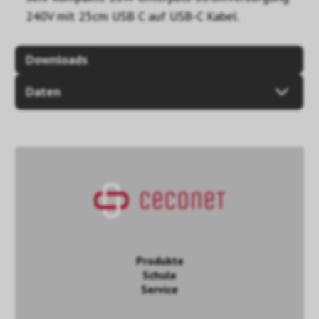
240V mit 25cm USB C auf USB-C Kabel.
Downloads
Daten
Produkte
Schule
Service