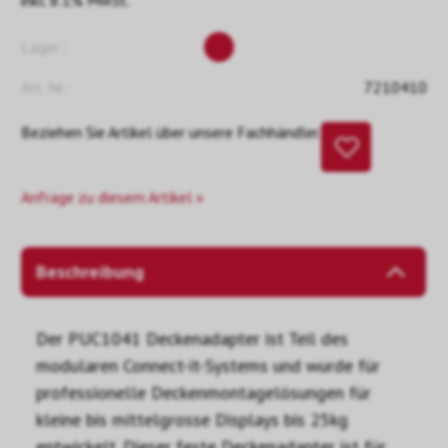
inkl. 8.1% MwSt.
Lager::
Art. Nr.:
7210410
Beziehen Sie Artikel über unsere Fachhändler.
Anfrage zu diesem Artikel »
Beschreibung
Der PUC1041 Deckenadapter ist Teil des
modularen Connect-it-Systems und wurde für
professionelle Deckenmontagelösungen für
kleine bis mittelgrosse Displays bis 25kg
entwickelt. Dieser feste Deckenadapter ist für