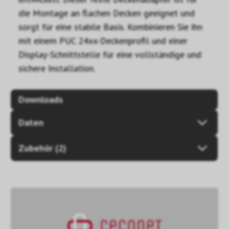
die Montage an flachen Decken geeignet und
sorgt für eine stabile Basis. Kombinieren Sie ihn
mit einem PUC 24xx-Deckenprofil und einer
Display-Schnittstelle für eine vollständige und
sichere Installation.
Downloads
Daten
Zubehör (2)