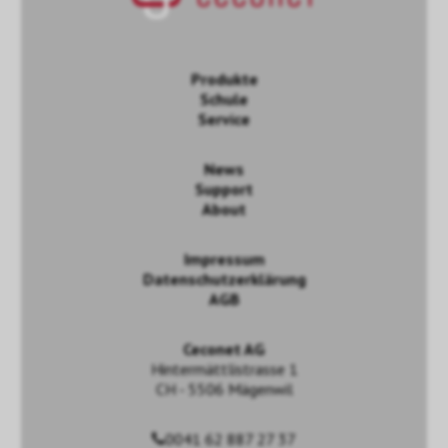
Produkte
Schule
Service
News
Support
About
Impressum
Datenschutzerklärung
AGB
Ceconet AG
Hintermättlistrasse 1
CH - 5506 Mägenwil
0041 62 887 27 37