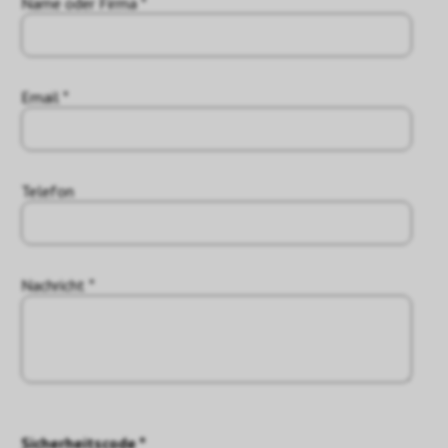
Name oder Firma *
Email *
Telefon
Nachricht *
Sicherheitscode *