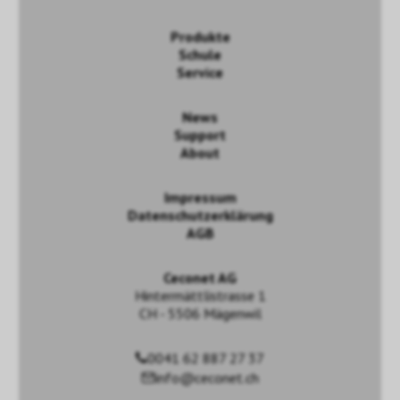
Produkte
Schule
Service
News
Support
About
Impressum
Datenschutzerklärung
AGB
Ceconet AG
Hintermättlistrasse 1
CH - 5506 Mägenwil
0041 62 887 27 37
info@ceconet.ch