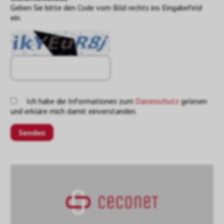
Geben Sie bitte den Code vom Bild rechts ins Eingabefeld
ein.
Ich habe die Informationen zum
Datenschutz
gelesen
und erkläre mich damit einverstanden.