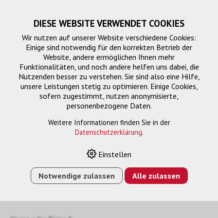
DIESE WEBSITE VERWENDET COOKIES
Wir nutzen auf unserer Website verschiedene Cookies:
Einige sind notwendig für den korrekten Betrieb der
Website, andere ermöglichen Ihnen mehr
Funktionalitäten, und noch andere helfen uns dabei, die
Nutzenden besser zu verstehen. Sie sind also eine Hilfe,
unsere Leistungen stetig zu optimieren. Einige Cookies,
sofern zugestimmt, nutzen anonymisierte,
personenbezogene Daten.
Kontaktformular
Weitere Informationen finden Sie in der
Datenschutzerklärung
.
Sie haben Fragen zu unseren Präsentationslösungen,
Einstellen
wünschen eine individuelle Beratung für Ihre Schule oder
möchten ein konkretes Projekt besprechen? Vereinbaren Sie
Notwendige zulassen
Alle zulassen
jetzt einen Termin mit einem unserer Experten – wir beraten
Sie persönlich und zielgerichtet.