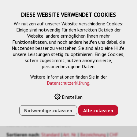
DIESE WEBSITE VERWENDET COOKIES
Wir nutzen auf unserer Website verschiedene Cookies:
Einige sind notwendig für den korrekten Betrieb der
Website, andere ermöglichen Ihnen mehr
Funktionalitäten, und noch andere helfen uns dabei, die
Nutzenden besser zu verstehen. Sie sind also eine Hilfe,
unsere Leistungen stetig zu optimieren. Einige Cookies,
sofern zugestimmt, nutzen anonymisierte,
personenbezogene Daten.
Neuheiten
Weitere Informationen finden Sie in der
Filter
Datenschutzerklärung
.
Einstellen
Notwendige zulassen
Alle zulassen
HOME
›
E-SHOP
›
NEUHEITEN
Sortieren nach:
Standard
|
Art. Nr.
|
Bezeichnung
|
CHF