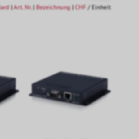
dard
|
Art. Nr.
|
Bezeichnung
|
CHF
/ Einheit