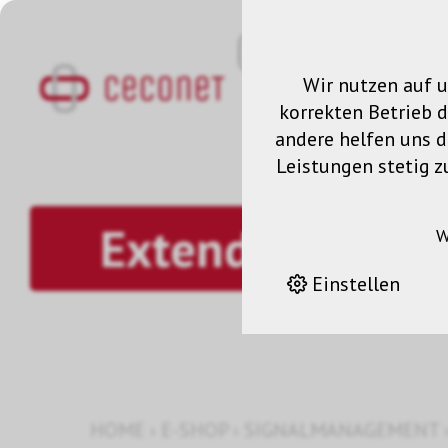
Wir nutzen auf u
korrekten Betrieb 
andere helfen uns da
Leistungen stetig z
Extender
W
Einstellen
HOME
›
E-SHOP
›
SIGNALMANAGEMENT