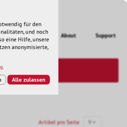
notwendig für den
nalitäten, und noch
ngen
News
About
Support
so eine Hilfe, unsere
utzen anonymisierte,
ng
.
n
Alle zulassen
Artikel pro Seite
9