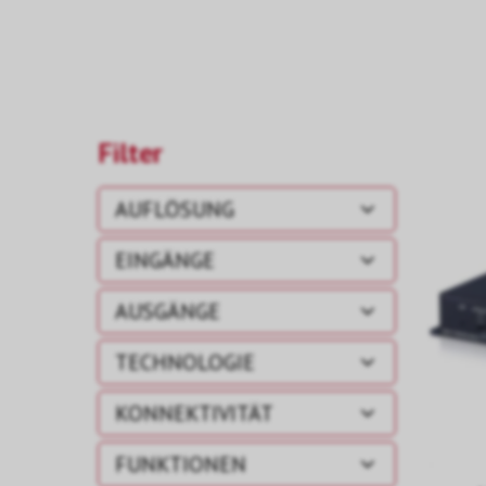
Filter
AUFLÖSUNG
EINGÄNGE
AUSGÄNGE
TECHNOLOGIE
KONNEKTIVITÄT
FUNKTIONEN