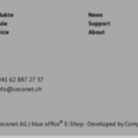
dukte
News
ule
Support
vice
About
41 62 887 27 37
nfo@ceconet.ch
®
econet AG
|
blue office
E-Shop - Developed by
Com