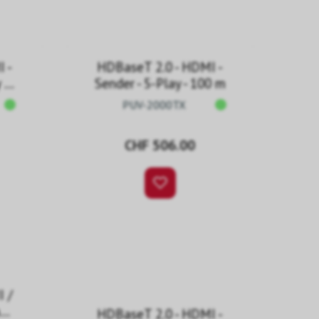
 -
HDBaseT 2.0 - HDMI -
 -
Sender - 5-Play - 100 m
PUV-2000TX
CHF 506.00
I /
y -
HDBaseT 2.0 - HDMI -