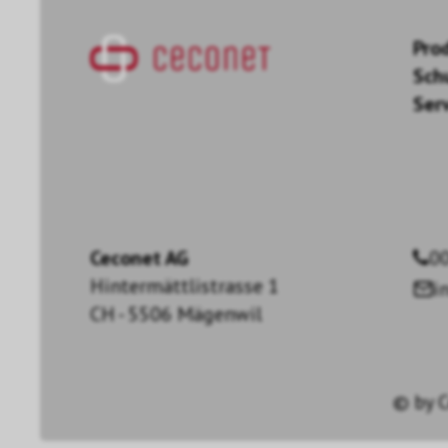
Pro
Sch
Ser
Ceconet AG
00
Hintermättlistrasse 1
i
CH - 5506 Mägenwil
© by
C