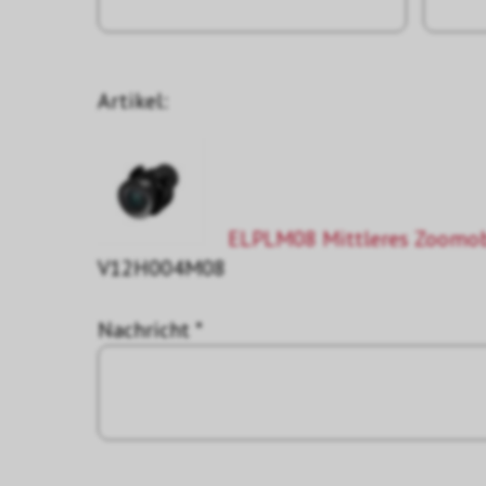
Artikel:
ELPLM08 Mittleres Zoomob
V12H004M08
Nachricht *