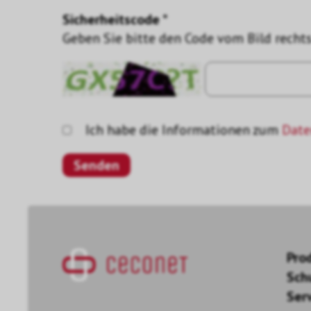
Sicherheitscode *
Geben Sie bitte den Code vom Bild rechts
Ich habe die Informationen zum
Date
Pro
Sch
Ser