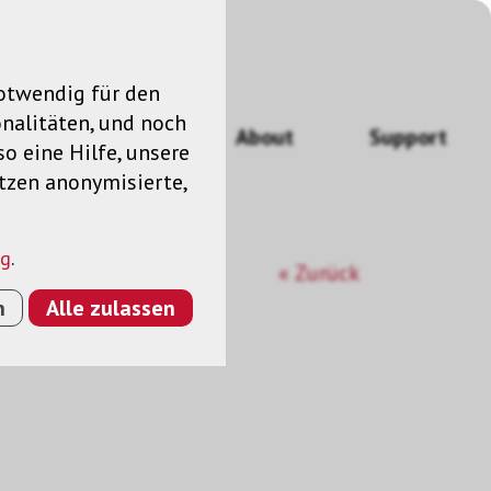
notwendig für den
nalitäten, und noch
ngen
News
About
Support
so eine Hilfe, unsere
utzen anonymisierte,
ng
.
« Zurück
n
Alle zulassen