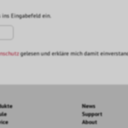
 ins Eingabefeld ein.
nschutz
gelesen und erkläre mich damit einverstan
dukte
News
ule
Support
vice
About